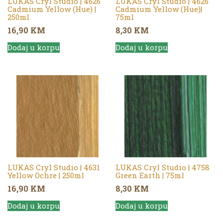
LUKAS Cryl Studio | 4626
LUKAS Cryl Studio | 4626
Cadmium Yellow (Hue) |
Cadmium Yellow (Hue)|
250ml
75ml
16,90
KM
8,30
KM
Dodaj u korpu
Dodaj u korpu
LUKAS Cryl Studio | 4631
LUKAS Cryl Studio | 4758
Yellow Ochre | 250ml
Green Earth | 75ml
16,90
KM
8,30
KM
Dodaj u korpu
Dodaj u korpu