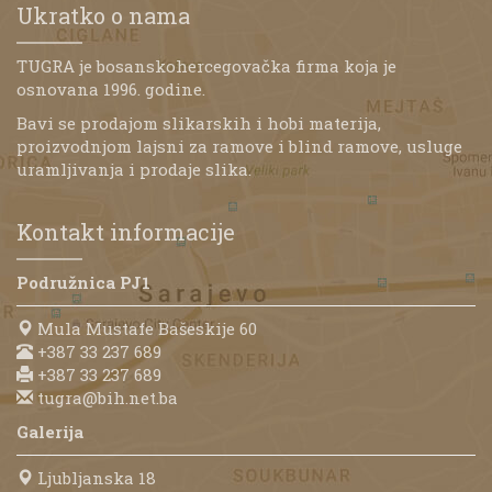
Ukratko o nama
TUGRA je bosanskohercegovačka firma koja je
osnovana 1996. godine.
Bavi se prodajom slikarskih i hobi materija,
proizvodnjom lajsni za ramove i blind ramove, usluge
uramljivanja i prodaje slika.
Kontakt informacije
Podružnica PJ1
Mula Mustafe Bašeskije 60
+387 33 237 689
+387 33 237 689
tugra@bih.net.ba
Galerija
Ljubljanska 18