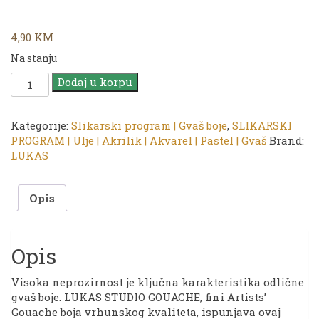
4,90
KM
Na stanju
LUKAS
Dodaj u korpu
STUDIO
Gouache
|
Kategorije:
Slikarski program | Gvaš boje
,
SLIKARSKI
Gvaš
PROGRAM | Ulje | Akrilik | Akvarel | Pastel | Gvaš
Brand:
boja
LUKAS
|
8109
Opis
Burnt
Sienna
|
20ml
Opis
količina
Visoka neprozirnost je ključna karakteristika odlične
gvaš boje. LUKAS STUDIO GOUACHE, fini Artists’
Gouache boja vrhunskog kvaliteta, ispunjava ovaj