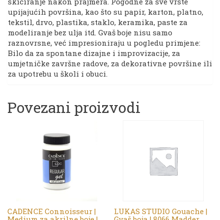
skiciranje nakon prajmera. Pogodne za sve vrste
upijajućih površina, kao što su papir, karton, platno,
tekstil, drvo, plastika, staklo, keramika, paste za
modeliranje bez ulja itd. Gvaš boje nisu samo
raznovrsne, već impresioniraju u pogledu primjene:
Bilo da za spontane dizajne i improvizacije, za
umjetničke završne radove, za dekorativne površine ili
za upotrebu u školi i obuci.
Povezani proizvodi
CADENCE Connoisseur |
LUKAS STUDIO Gouache |
Medium za akrilne boje |
Gvaš boja | 8066 Madder