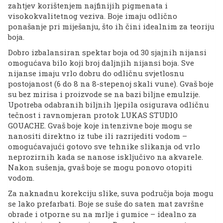
zahtjev korištenjem najfinijih pigmenata i
visokokvalitetnog veziva. Boje imaju odlično
ponašanje pri miješanju, što ih čini idealnim za teoriju
boja.
Dobro izbalansiran spektar boja od 30 sjajnih nijansi
omogućava bilo koji broj daljnjih nijansi boja. Sve
nijanse imaju vrlo dobru do odličnu svjetlosnu
postojanost (6 do 8 na 8-stepenoj skali vune). Gvaš boje
su bez mirisa i proizvode se na bazi biljne emulzije.
Upotreba odabranih biljnih ljepila osigurava odličnu
tečnost i ravnomjeran protok LUKAS STUDIO
GOUACHE. Gvaš boje koje intenzivne boje mogu se
nanositi direktno iz tube ili razrijediti vodom –
omogućavajući gotovo sve tehnike slikanja od vrlo
neprozirnih kada se nanose isključivo na akvarele.
Nakon sušenja, gvaš boje se mogu ponovo otopiti
vodom.
Za naknadnu korekciju slike, suva područja boja mogu
se lako prefarbati. Boje se suše do saten mat završne
obrade i otporne su na mrlje i gumice – idealno za