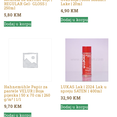
REGULAR Gel- GLOSS |
Lake | 20ml
250ml
4,90
KM
5,80
KM
Dodaj u korpu
Dodaj u korpu
Hahnemühle Papir za
LUKAS Lak | 2324 Lak u
pastele VELUR | Boja
spreju SATEN | 400ml
pijeska | 50 x 70 cm | 260
32,90
KM
g/m² | 1/1
9,70
KM
Dodaj u korpu
Dodaj u korpu