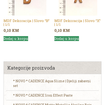
MDF Dekoracija | Slovo “B”
MDF Dekoracija | Slovo “X”
| 1/1
| 1/1
0,10
KM
0,10
KM
Dodaj u korpu
Dodaj u korpu
Kategorije proizvoda
* NOVO * CADENCE Aqua Slime | Dječiji zabavni
set
* NOVO * CADENCE Iron Effect Paste
* NOVO * CADENCE Matte Metallic Akrilne Boje