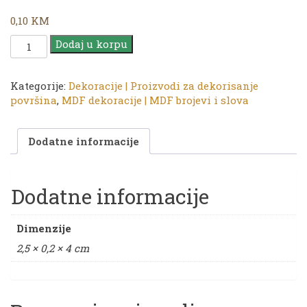
0,10
KM
MDF
Dodaj u korpu
Dekoracija
|
Broj
Kategorije:
Dekoracije | Proizvodi za dekorisanje
"0"
površina
,
MDF dekoracije | MDF brojevi i slova
|
1/1
Dodatne informacije
količina
Dodatne informacije
Dimenzije
2,5 × 0,2 × 4 cm