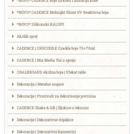
*NOVO* CADENCE Boje za kožu i imitaciju kože
*NOVO* CADENCE Midnight Shine UV Reaktivna boja
*NOVO* Silikonski KALUPI
Akrilik sprej
CADENCE | CROCODILE Crackle boje 70+70ml
CADENCE | Mix Media Tuš u spreju
CHALKBOARD Akrilna boja | Efekat table
Dekoracija | Metalne nogare
Dekoracije | Proizvodi za dekorisanje površina
CADENCE Shake & Gilt | Šljokice u tekućini
Dekoracije | Dekorativne štipaljice
Dekoracije | Dekorativni kamenčići