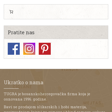
Pratite nas
Ukratko o nama
TUGRA je bosanskohercegovačka firma koja je
osnovana 1996. godine.
Bavi se prodajom slikarskih i hobi materija,
proizvodnjom lajsni za ramove i blind ramove, usluge