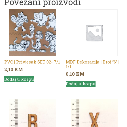
Povezani proizvodi
PVC | Privjesak SET 02- 7/1
MDF Dekoracija | Broj “6” |
1/1
2,10
KM
0,10
KM
Dodaj u korpu
Dodaj u korpu