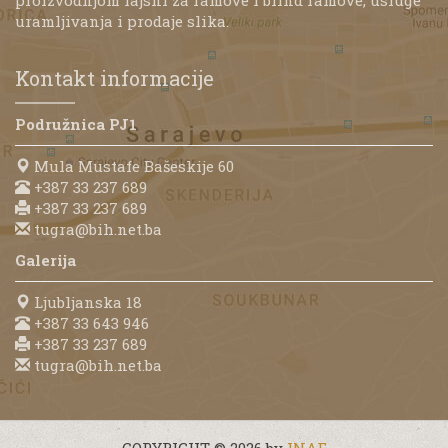
uramljivanja i prodaje slika.
Kontakt informacije
Podružnica PJ1
Mula Mustafe Bašeskije 60
+387 33 237 689
+387 33 237 689
tugra@bih.net.ba
Galerija
Ljubljanska 18
+387 33 643 946
+387 33 237 689
tugra@bih.net.ba
COPYRIGHT © 2026 by
INAF