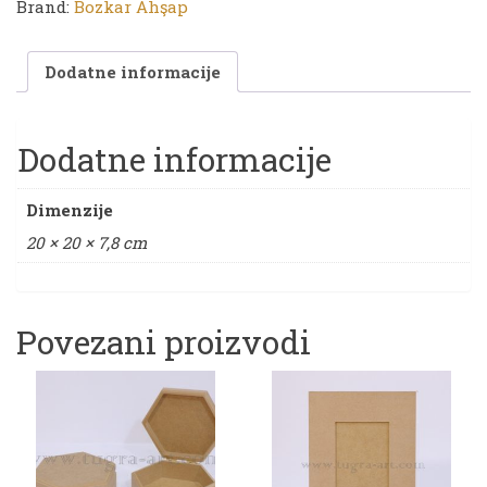
količina
Brand:
Bozkar Ahşap
Dodatne informacije
Dodatne informacije
Dimenzije
20 × 20 × 7,8 cm
Povezani proizvodi