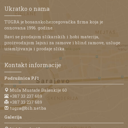
Ukratko o nama
TUGRA je bosanskohercegovačka firma koja je
osnovana 1996. godine.
Bavi se prodajom slikarskih i hobi materija,
proizvodnjom lajsni za ramove i blind ramove, usluge
uramljivanja i prodaje slika.
Kontakt informacije
Podružnica PJ1
Mula Mustafe Bašeskije 60
+387 33 237 689
+387 33 237 689
tugra@bih.net.ba
Galerija