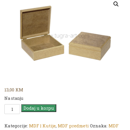
13,00
KM
Na stanju
MDF
Dodaj u korpu
KT
30
kutija
Kategorije:
MDF | Kutije
,
MDF predmeti
Oznaka:
MDF