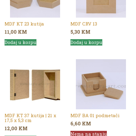
MDF KT 23 kutija
MDF CRV 13
11,00
KM
5,30
KM
Dodaj u korpu
Dodaj u korpu
MDF KT 37 kutija | 21 x
MDF BA 01 podmetači
17,5 x 5,3 cm
6,60
KM
12,00
KM
Nema na stanju