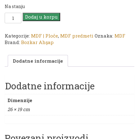
Na stanju
MDF
Dodaj u korpu
PN
19
ploča
Kategorije:
MDF | Ploče
,
MDF predmeti
Oznaka:
MDF
količina
Brand:
Bozkar Ahşap
Dodatne informacije
Dodatne informacije
Dimenzije
26 × 19 cm
Povezani proizvodi