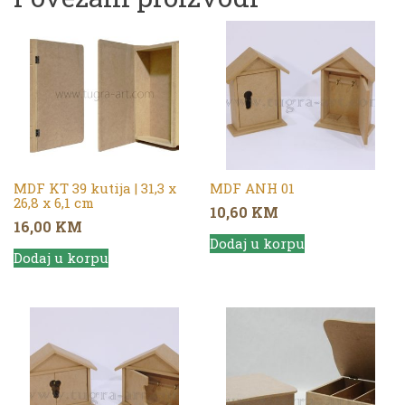
MDF KT 39 kutija | 31,3 x
MDF ANH 01
26,8 x 6,1 cm
10,60
KM
16,00
KM
Dodaj u korpu
Dodaj u korpu