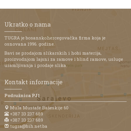
Ukratko o nama
TUGRA je bosanskohercegovačka firma koja je
osnovana 1996. godine.
Bavi se prodajom slikarskih i hobi materija,
proizvodnjom lajsni za ramove i blind ramove, usluge
uramljivanja i prodaje slika.
Kontakt informacije
Podružnica PJ1
Mula Mustafe Bašeskije 60
+387 33 237 689
+387 33 237 689
tugra@bih.net.ba