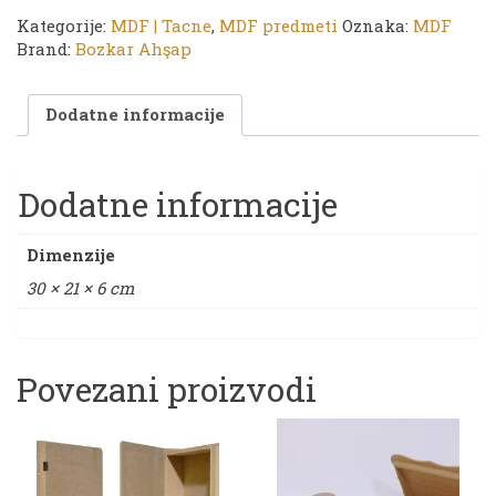
tacna
Kategorije:
MDF | Tacne
,
MDF predmeti
Oznaka:
MDF
|
Brand:
Bozkar Ahşap
30
x
Dodatne informacije
21
x
6
cm
Dodatne informacije
količina
Dimenzije
30 × 21 × 6 cm
Povezani proizvodi