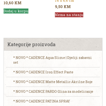
14 x 6,4 cm
10,60
KM
9,50
KM
Dodaj u korpu
Nema na stanju
Kategorije proizvoda
* NOVO * CADENCE Aqua Slime | Dječiji zabavni
set
* NOVO * CADENCE Iron Effect Paste
* NOVO * CADENCE Matte Metallic Akrilne Boje
* NOVO * CADENCE PARDO Glina za modeliranje
* NOVO * CADENCE PATINA SPRAY