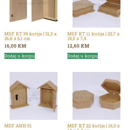
MDF KT 39 kutija | 31,3 x
MDF KT 11 kutija | 23,7 x
26,8 x 6,1 cm
18,5 x 7,4
16,00
KM
12,60
KM
Dodaj u korpu
Dodaj u korpu
MDF ANH 01
MDF KT 22 kutija | 16,3 x