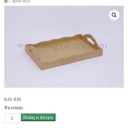
1. Aprila 2023.
8,60
KM
Na stanju
MDF
Dodaj u korpu
TP
01