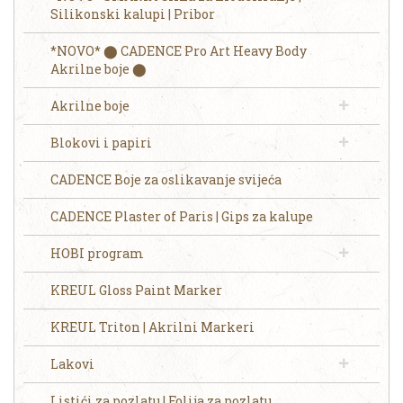
Silikonski kalupi | Pribor
*NOVO* ⬤ CADENCE Pro Art Heavy Body
Akrilne boje ⬤
Akrilne boje
Blokovi i papiri
CADENCE Boje za oslikavanje svijeća
CADENCE Plaster of Paris | Gips za kalupe
HOBI program
KREUL Gloss Paint Marker
KREUL Triton | Akrilni Markeri
Lakovi
Listići za pozlatu | Folija za pozlatu