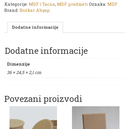
tacna
Kategorije:
MDF | Tacne
,
MDF predmeti
Oznaka:
MDF
|
Brand:
Bozkar Ahşap
36
x
Dodatne informacije
24,5
x
2,1
cm
Dodatne informacije
količina
Dimenzije
36 × 24,5 × 2,1 cm
Povezani proizvodi