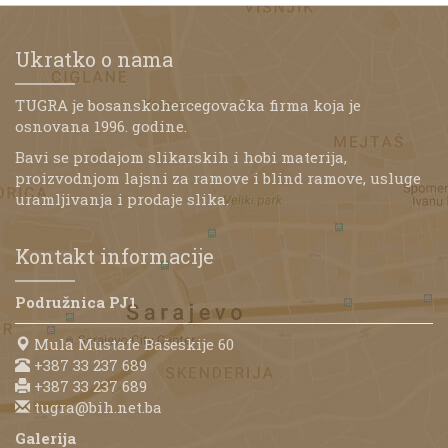
Ukratko o nama
TUGRA je bosanskohercegovačka firma koja je
osnovana 1996. godine.
Bavi se prodajom slikarskih i hobi materija,
proizvodnjom lajsni za ramove i blind ramove, usluge
uramljivanja i prodaje slika.
Kontakt informacije
Podružnica PJ1
Mula Mustafe Bašeskije 60
+387 33 237 689
+387 33 237 689
tugra@bih.net.ba
Galerija