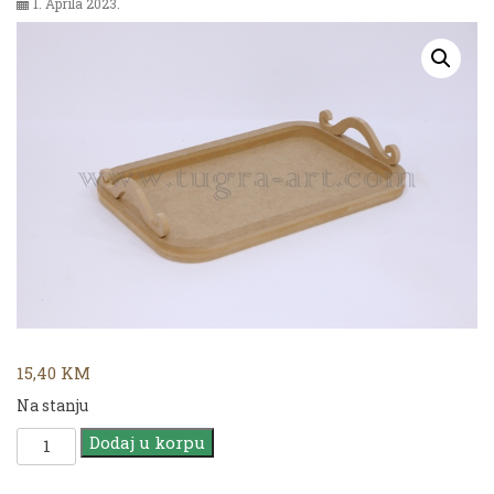
1. Aprila 2023.
15,40
KM
Na stanju
MDF
Dodaj u korpu
TP
31