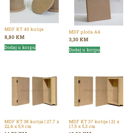
MDF KT 40 kutija
MDF ploča A4
8,80
KM
3,30
KM
Dodaj u korpu
Dodaj u korpu
MDF KT 38 kutija | 27,7 x
MDF KT 37 kutija | 21 x
22,4 x 5,9 cm
17,5 x 5,3 cm