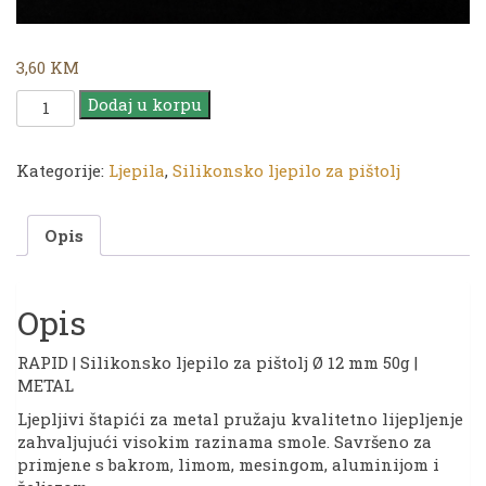
3,60
KM
RAPID
Dodaj u korpu
|
Silikonsko
ljepilo
Kategorije:
Ljepila
,
Silikonsko ljepilo za pištolj
za
pištolj
Opis
Ø
12
mm
50g
Opis
|
METAL
RAPID | Silikonsko ljepilo za pištolj Ø 12 mm 50g |
količina
METAL
Ljepljivi štapići za metal pružaju kvalitetno lijepljenje
zahvaljujući visokim razinama smole. Savršeno za
primjene s bakrom, limom, mesingom, aluminijom i