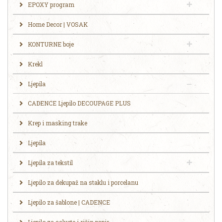
EPOXY program
Home Decor | VOSAK
KONTURNE boje
Krekl
Ljepila
CADENCE Ljepilo DECOUPAGE PLUS
Krep i masking trake
Ljepila
Ljepila za tekstil
Ljepilo za dekupaž na staklu i porcelanu
Ljepilo za šablone | CADENCE
Ljepilo za salvete i rižin papir