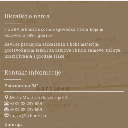
Ukratko o nama
TUGRA je bosanskohercegovačka firma koja je
osnovana 1996. godine.
Bavi se prodajom slikarskih i hobi materija,
proizvodnjom lajsni za ramove i blind ramove, usluge
uramljivanja i prodaje slika.
Kontakt informacije
Podružnica PJ1
Mula Mustafe Bašeskije 60
+387 33 237 689
+387 33 237 689
tugra@bih.net.ba
Galerija