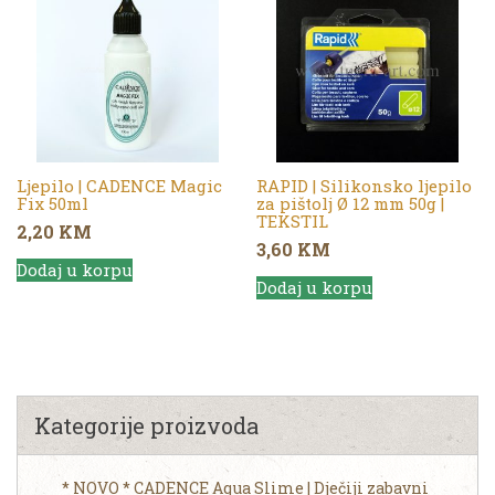
Ljepilo | CADENCE Magic
RAPID | Silikonsko ljepilo
Fix 50ml
za pištolj Ø 12 mm 50g |
TEKSTIL
2,20
KM
3,60
KM
Dodaj u korpu
Dodaj u korpu
Kategorije proizvoda
* NOVO * CADENCE Aqua Slime | Dječiji zabavni