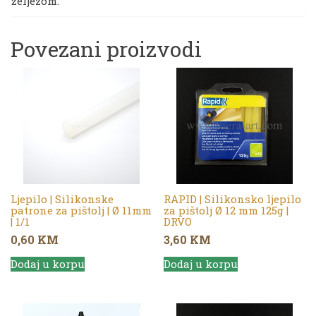
željezom.
Povezani proizvodi
Ljepilo | Silikonske
RAPID | Silikonsko ljepilo
patrone za pištolj | Ø 11mm
za pištolj Ø 12 mm 125g |
| 1/1
DRVO
0,60
KM
3,60
KM
Dodaj u korpu
Dodaj u korpu