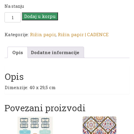
Na stanju
Rižin
Dodaj u korpu
papir
|
CA
Kategorije:
Rižin papir
,
Rižin papir | CADENCE
638
količina
Opis
Dodatne informacije
Opis
Dimenzije: 40 x 29,5 cm
Povezani proizvodi