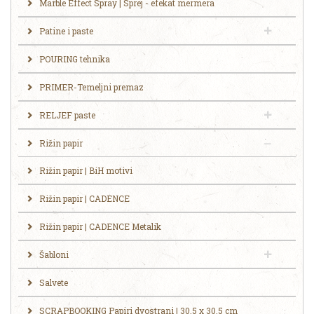
Marble Effect Spray | Sprej - efekat mermera
Patine i paste
POURING tehnika
PRIMER-Temeljni premaz
RELJEF paste
Rižin papir
Rižin papir | BiH motivi
Rižin papir | CADENCE
Rižin papir | CADENCE Metalik
Šabloni
Salvete
SCRAPBOOKING Papiri dvostrani | 30.5 x 30.5 cm