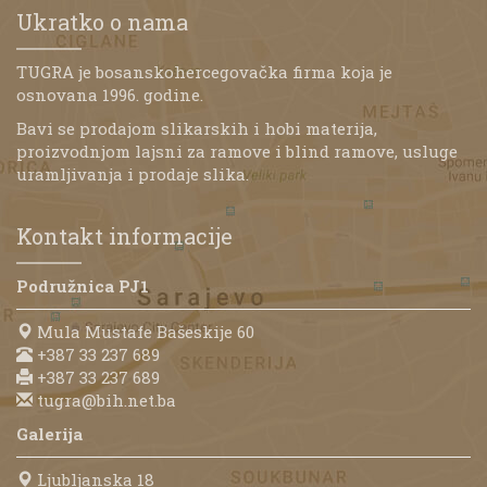
Ukratko o nama
TUGRA je bosanskohercegovačka firma koja je
osnovana 1996. godine.
Bavi se prodajom slikarskih i hobi materija,
proizvodnjom lajsni za ramove i blind ramove, usluge
uramljivanja i prodaje slika.
Kontakt informacije
Podružnica PJ1
Mula Mustafe Bašeskije 60
+387 33 237 689
+387 33 237 689
tugra@bih.net.ba
Galerija
Ljubljanska 18