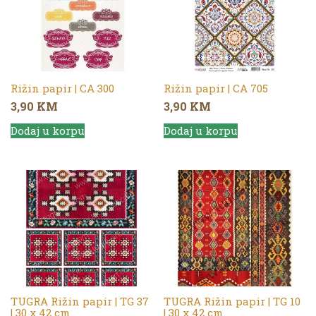
Rižin papir | CA 300
Rižin papir | CA 705
3,90
KM
3,90
KM
Dodaj u korpu
Dodaj u korpu
TUGRA Rižin papir | TG 37
TUGRA Rižin papir | TG 10
| 30 x 42 cm
| 30 x 42 cm