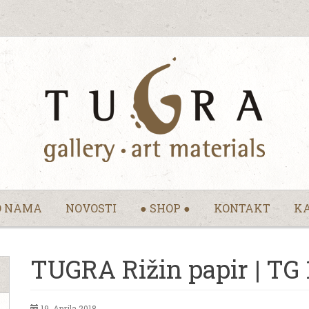
O NAMA
NOVOSTI
● SHOP ●
KONTAKT
KA
TUGRA Rižin papir | TG 
19. Aprila 2018.