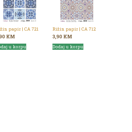
žin papir | CA 721
Rižin papir | CA 712
,90
KM
3,90
KM
daj u korpu
Dodaj u korpu