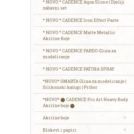
* NOVO * CADENCE Aqua Slime | Dječiji
zabavni set
* NOVO * CADENCE Iron Effect Paste
* NOVO * CADENCE Matte Metallic
Akrilne Boje
* NOVO * CADENCE PARDO Glina za
modeliranje
* NOVO * CADENCE PATINA SPRAY
*NOVO* SMARTA Glina za modeliranje |
Silikonski kalupi | Pribor
*NOVO* ⬤ CADENCE Pro Art Heavy Body
Akrilne boje ⬤
Akrilne boje
Blokovi i papiri