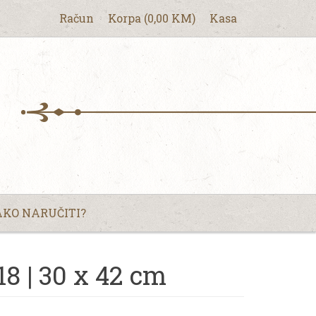
Račun
Korpa
(
0,00
KM
)
Kasa
KO NARUČITI?
18 | 30 x 42 cm