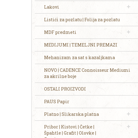
Lakovi
Listići za pozlatu | Folija za pozlatu
MDF predmeti
MEDIJUMI | TEMELJNI PREMAZI
Mehanizam za sat s kazaljkama
NOVO | CADENCE Connoisseur Mediumi
za akrilne boje
OSTALI PROIZVODI
PAUS Papir
Platno | Slikarska platna
Pribor | Kistovi | Četke |
Špahtle | Grafit | Olovke |