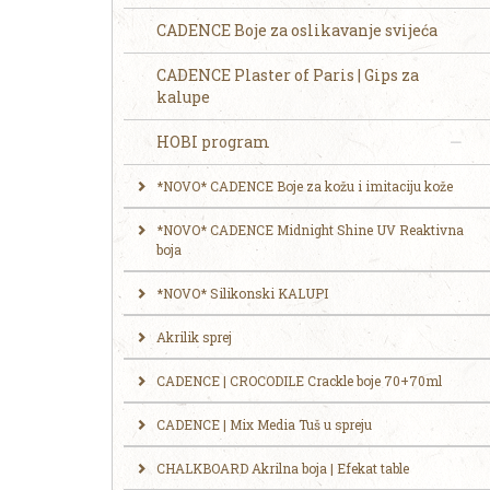
CADENCE Boje za oslikavanje svijeća
CADENCE Plaster of Paris | Gips za
kalupe
HOBI program
*NOVO* CADENCE Boje za kožu i imitaciju kože
*NOVO* CADENCE Midnight Shine UV Reaktivna
boja
*NOVO* Silikonski KALUPI
Akrilik sprej
CADENCE | CROCODILE Crackle boje 70+70ml
CADENCE | Mix Media Tuš u spreju
CHALKBOARD Akrilna boja | Efekat table