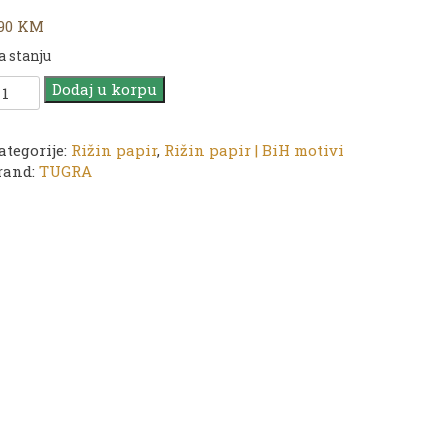
,90
KM
a stanju
UGRA
Dodaj u korpu
ižin
apir
ategorije:
Rižin papir
,
Rižin papir | BiH motivi
G
rand:
TUGRA
8
0
2
m
oličina