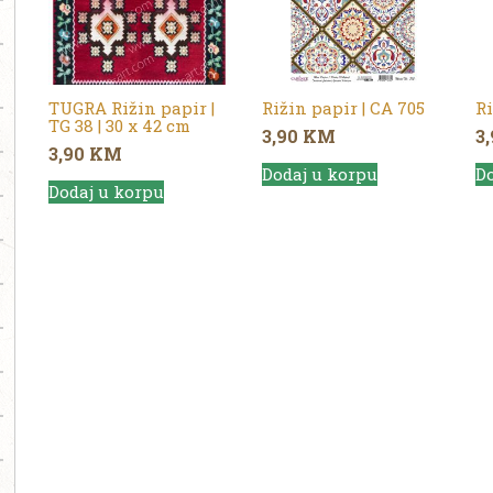
TUGRA Rižin papir |
Rižin papir | CA 705
Ri
TG 38 | 30 x 42 cm
3,90
KM
3
3,90
KM
Dodaj u korpu
Do
Dodaj u korpu