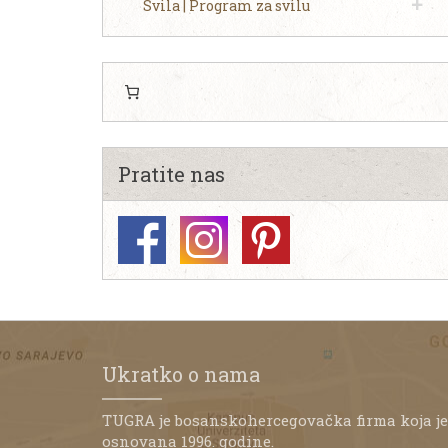
Svila | Program za svilu
Pratite nas
Ukratko o nama
TUGRA je bosanskohercegovačka firma koja je
osnovana 1996. godine.