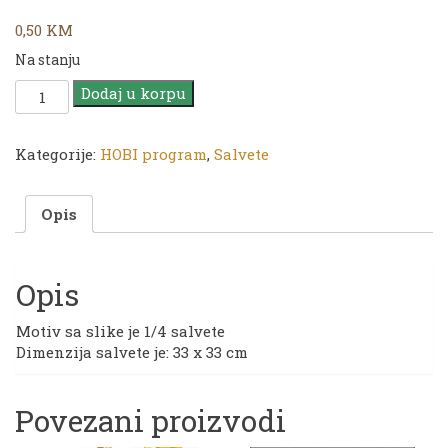
0,50
KM
Na stanju
Salveta
Dodaj u korpu
|
33
x
Kategorije:
HOBI program
,
Salvete
33
cm
Opis
|
W
110
količina
Opis
Motiv sa slike je 1/4 salvete
Dimenzija salvete je: 33 x 33 cm
Povezani proizvodi