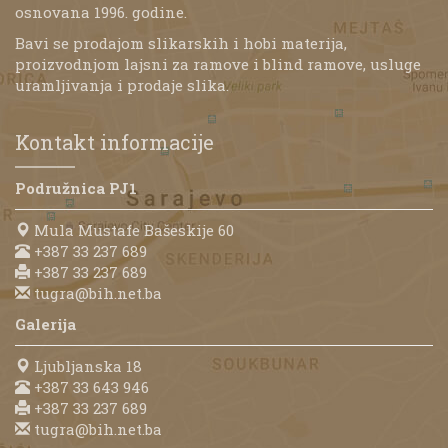
osnovana 1996. godine.
Bavi se prodajom slikarskih i hobi materija,
proizvodnjom lajsni za ramove i blind ramove, usluge
uramljivanja i prodaje slika.
Kontakt informacije
Podružnica PJ1
Mula Mustafe Bašeskije 60
+387 33 237 689
+387 33 237 689
tugra@bih.net.ba
Galerija
Ljubljanska 18
+387 33 643 946
+387 33 237 689
tugra@bih.net.ba