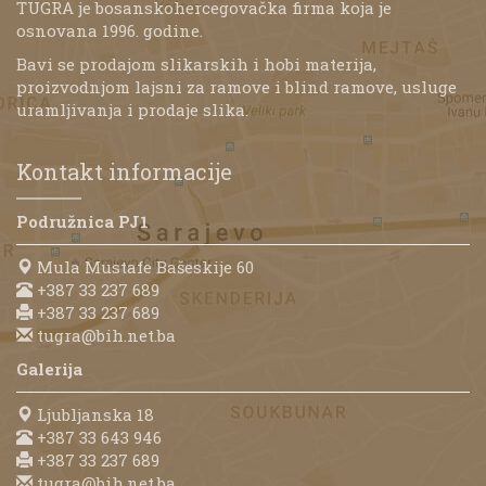
TUGRA je bosanskohercegovačka firma koja je
osnovana 1996. godine.
Bavi se prodajom slikarskih i hobi materija,
proizvodnjom lajsni za ramove i blind ramove, usluge
uramljivanja i prodaje slika.
Kontakt informacije
Podružnica PJ1
Mula Mustafe Bašeskije 60
+387 33 237 689
+387 33 237 689
tugra@bih.net.ba
Galerija
Ljubljanska 18
+387 33 643 946
+387 33 237 689
tugra@bih.net.ba