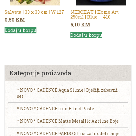
Salveta | 33 x 33 cm | W 127
NERCHAU | Home Art
250ml | Blue – 410
0,50
KM
5,10
KM
Dodaj u korpu
Dodaj u korpu
Kategorije proizvoda
* NOVO * CADENCE Aqua Slime | Dječiji zabavni
set
* NOVO * CADENCE Iron Effect Paste
* NOVO * CADENCE Matte Metallic Akrilne Boje
* NOVO * CADENCE PARDO Glina za modeliranje