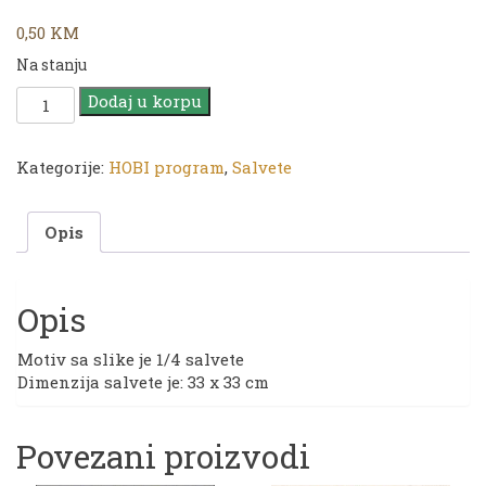
0,50
KM
Na stanju
Salveta
Dodaj u korpu
|
33
x
Kategorije:
HOBI program
,
Salvete
33
cm
Opis
|
W
214
količina
Opis
Motiv sa slike je 1/4 salvete
Dimenzija salvete je: 33 x 33 cm
Povezani proizvodi