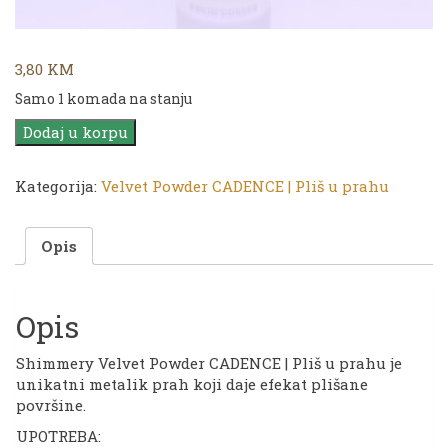
3,80
KM
Samo 1 komada na stanju
Shimmery
Dodaj u korpu
Velvet
Powder
Kategorija:
Velvet Powder CADENCE | Pliš u prahu
CADENCE
|
Copper
Opis
količina
Opis
Shimmery Velvet Powder CADENCE | Pliš u prahu je
unikatni metalik prah koji daje efekat plišane
površine.
UPOTREBA: