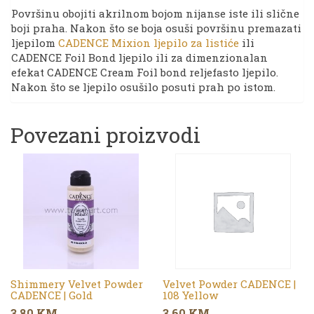
Površinu obojiti akrilnom bojom nijanse iste ili slične
boji praha. Nakon što se boja osuši površinu premazati
ljepilom
CADENCE Mixion ljepilo za listiće
ili
CADENCE Foil Bond ljepilo ili za dimenzionalan
efekat CADENCE Cream Foil bond reljefasto ljepilo.
Nakon što se ljepilo osušilo posuti prah po istom.
Povezani proizvodi
Shimmery Velvet Powder
Velvet Powder CADENCE |
CADENCE | Gold
108 Yellow
3,80
KM
3,60
KM