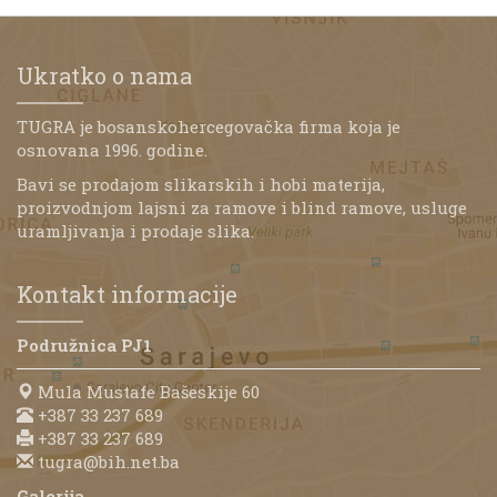
Ukratko o nama
TUGRA je bosanskohercegovačka firma koja je
osnovana 1996. godine.
Bavi se prodajom slikarskih i hobi materija,
proizvodnjom lajsni za ramove i blind ramove, usluge
uramljivanja i prodaje slika.
Kontakt informacije
Podružnica PJ1
Mula Mustafe Bašeskije 60
+387 33 237 689
+387 33 237 689
tugra@bih.net.ba
Galerija