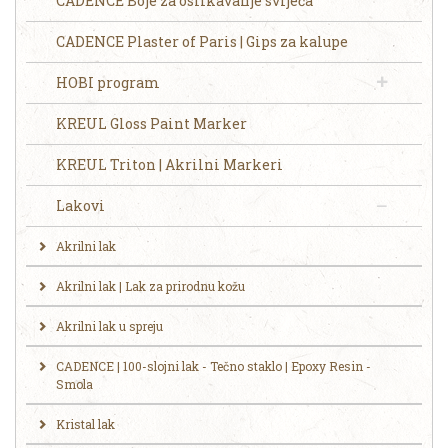
CADENCE Boje za oslikavanje svijeća
CADENCE Plaster of Paris | Gips za kalupe
HOBI program
KREUL Gloss Paint Marker
KREUL Triton | Akrilni Markeri
Lakovi
Akrilni lak
Akrilni lak | Lak za prirodnu kožu
Akrilni lak u spreju
CADENCE | 100-slojni lak - Tečno staklo | Epoxy Resin -
Smola
Kristal lak