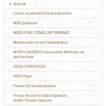
Uljani lak
Listići za pozlatu | Folija za pozlatu
MDF predmeti
MEDIJUMI | TEMELJNI PREMAZI
Mehanizam za sat s kazaljkama
NOVO | CADENCE Connoisseur Mediumi za
akrilne boje
OSTALI PROIZVODI
PAUS Papir
Platno | Slikarska platna
Pribor | Kistovi | Četke | Špahtle |
Grafit | Olovke | Gumice