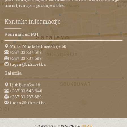
uramljivanja i prodaje slika.
Kontakt informacije
Podružnica PJ1
Mula Mustafe Bašeskije 60
+387 33 237 689
+387 33 237 689
tugra@bih.net.ba
Galerija
Ljubljanska 18
+387 33 643 946
+387 33 237 689
tugra@bih.net.ba
COPYRIGHT © 2026 by
INAF