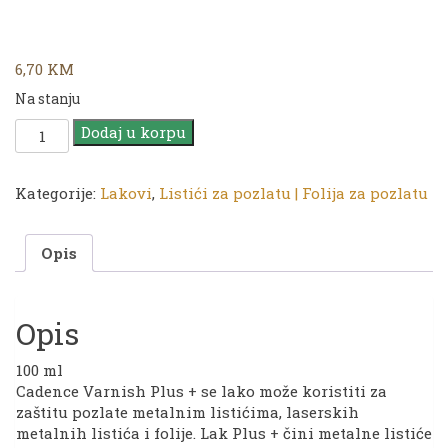
6,70
KM
Na stanju
Lak
Dodaj u korpu
|
CADENCE
Varnish
Kategorije:
Lakovi
,
Listići za pozlatu | Folija za pozlatu
Plus
za
Opis
metalne
listiće
100ml
količina
Opis
100 ml
Cadence Varnish Plus + se lako može koristiti za
zaštitu pozlate metalnim listićima, laserskih
metalnih listića i folije. Lak Plus + čini metalne listiće