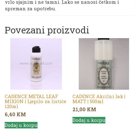
vrlo sjajnim i ne tamni. Lako se nanosi četkom i
spreman za upotrebu.
Povezani proizvodi
CADENCE METAL LEAF
CADENCE Akrilni lak |
MIXION | Ljepilo za listiće
MATT | 500ml
120ml
21,00
KM
6,40
KM
Dodaj u korpu
Dodaj u korpu