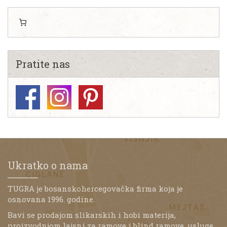
Pratite nas
Ukratko o nama
TUGRA je bosanskohercegovačka firma koja je
osnovana 1996. godine.
Bavi se prodajom slikarskih i hobi materija,
proizvodnjom lajsni za ramove i blind ramove, usluge