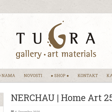
O NAMA
NOVOSTI
● SHOP ●
KONTAKT
KA
NERCHAU | Home Art 25
4. Decembra 2020.