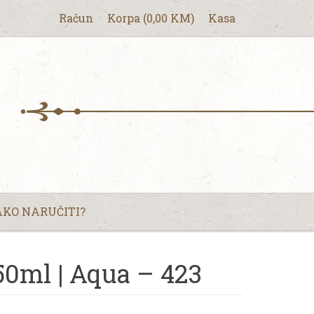
Račun
Korpa
(
0,00
KM
)
Kasa
KO NARUČITI?
0ml | Aqua – 423