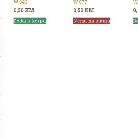
W 043
W 077
W
0,50
KM
0,50
KM
0
Dodaj u korpu
Nema na stanju
Do