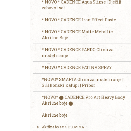
* NOVO * CADENCE Aqua Slime | Dječiji
zabavni set
* NOVO * CADENCE Iron Effect Paste
* NOVO * CADENCE Matte Metallic
Akrilne Boje
* NOVO * CADENCE PARDO Glina za
modeliranje
* NOVO * CADENCE PATINA SPRAY
*NOVO* SMARTA Glina za modeliranje |
Silikonski kalupi | Pribor
*NOVO* ⬤ CADENCE Pro Art Heavy Body
Akrilne boje ⬤
Akrilne boje
Akrilne boje u SETOVIMA