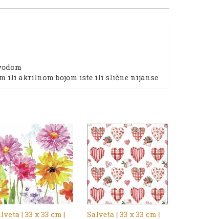
i vodom
ili akrilnom bojom iste ili slične nijanse
lveta | 33 x 33 cm |
Salveta | 33 x 33 cm |