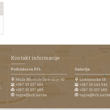
Kontakt informacije
Podružnica PJ1
Galerija
Mula Mustafe Bašeskije 60
Ljubljanska 18
+387 33 237 689
+387 33 643 946
,
+387 33 237 689
+387 33 237 689
tugra@bih.net.ba
tugra@bih.net.b