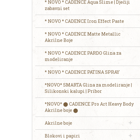
* NOVO * CADENCE Aqua Slime | Dječiji
zabavni set
* NOVO * CADENCE Iron Effect Paste
* NOVO * CADENCE Matte Metallic
Akrilne Boje
* NOVO * CADENCE PARDO Glina za
modeliranje
* NOVO * CADENCE PATINA SPRAY
*NOVO* SMARTA Glina za modeliranje |
Silikonski kalupi | Pribor
*NOVO* ⬤ CADENCE Pro Art Heavy Body
Akrilne boje ⬤
Akrilne boje
Blokovi i papiri