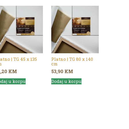
atno | TG 45 x 135
Platno | TG 80 x 140
m
cm
1,20
KM
53,90
KM
daj u korpu
Dodaj u korpu