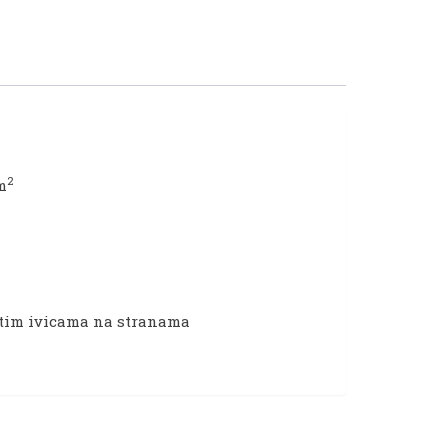
2
m
istim ivicama na stranama