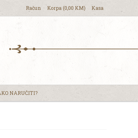
Račun
Korpa
(
0,00
KM
)
Kasa
KO NARUČITI?