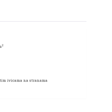
2
m
istim ivicama na stranama