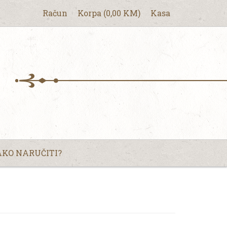
Račun
Korpa
(
0,00
KM
)
Kasa
KO NARUČITI?