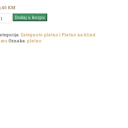
0,40
KM
latno
Dodaj u korpu
G
0
ategorija:
Zategnuto platno | Platno na blind
amu
Oznaka:
platno
0
m
oličina