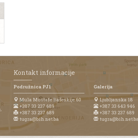
Kontakt informacije
Podružnica PJ1
Galerija
Mula Mustafe Bašeskije 60
Ljubljanska 18
+387 33 237 689
+387 33 643 946
,
+387 33 237 689
+387 33 237 689
tugra@bih.net.ba
tugra@bih.net.b