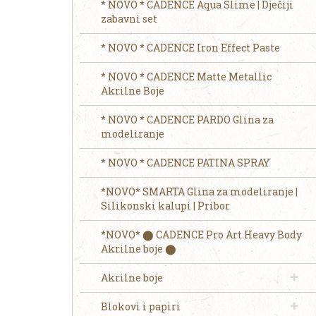
* NOVO * CADENCE Aqua Slime | Dječiji
zabavni set
* NOVO * CADENCE Iron Effect Paste
* NOVO * CADENCE Matte Metallic
Akrilne Boje
* NOVO * CADENCE PARDO Glina za
modeliranje
* NOVO * CADENCE PATINA SPRAY
*NOVO* SMARTA Glina za modeliranje |
Silikonski kalupi | Pribor
*NOVO* ⬤ CADENCE Pro Art Heavy Body
Akrilne boje ⬤
Akrilne boje
Blokovi i papiri