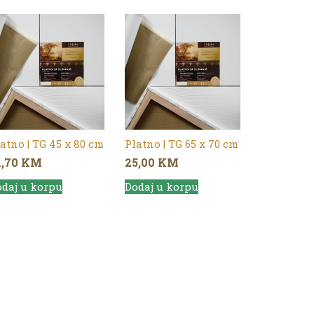
atno | TG 45 x 80 cm
Platno | TG 65 x 70 cm
1,70
KM
25,00
KM
daj u korpu
Dodaj u korpu