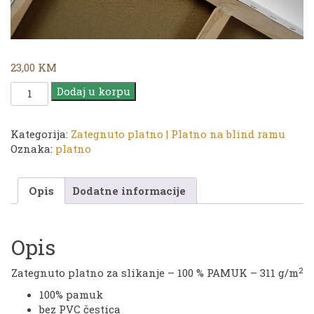
23,00
KM
Platno
Dodaj u korpu
|
TG
50
Kategorija:
Zategnuto platno | Platno na blind ramu
x
Oznaka:
platno
80
cm
Opis
Dodatne informacije
količina
Opis
2
Zategnuto platno za slikanje – 100 % PAMUK – 311 g/m
100% pamuk
bez PVC čestica