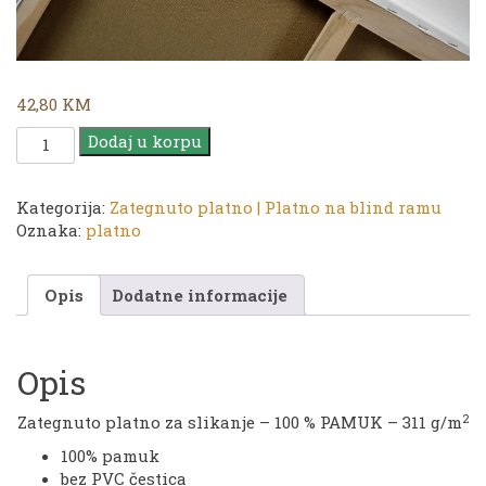
42,80
KM
Platno
Dodaj u korpu
|
TG
90
Kategorija:
Zategnuto platno | Platno na blind ramu
x
Oznaka:
platno
100
cm
Opis
Dodatne informacije
količina
Opis
2
Zategnuto platno za slikanje – 100 % PAMUK – 311 g/m
100% pamuk
bez PVC čestica