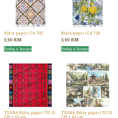
Rižin papir | CA 705
Rižin papir | CA 729
3,90
KM
3,90
KM
Dodaj u korpu
Dodaj u korpu
TUGRA Rižin papir | TG 15
TUGRA Rižin papir | TG 13
| 30 x 42 cm
| 30 x 42 cm