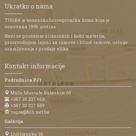
Ukratko o nama
TUGRA je bosanskohercegovačka firma koja je
osnovana 1996. godine.
Bavi se prodajom slikarskih i hobi materija,
proizvodnjom lajsni za ramove i blind ramove, usluge
uramljivanja i prodaje slika.
Kontakt informacije
Podružnica PJ1
Mula Mustafe Bašeskije 60
+387 33 237 689
+387 33 237 689
tugra@bih.net.ba
Galerija
Ljubljanska 18