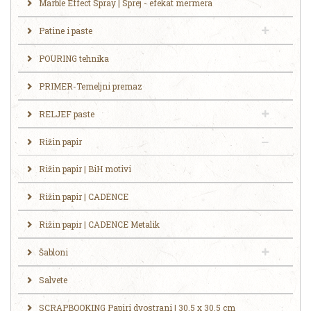
Marble Effect Spray | Sprej - efekat mermera
Patine i paste
POURING tehnika
PRIMER-Temeljni premaz
RELJEF paste
Rižin papir
Rižin papir | BiH motivi
Rižin papir | CADENCE
Rižin papir | CADENCE Metalik
Šabloni
Salvete
SCRAPBOOKING Papiri dvostrani | 30.5 x 30.5 cm