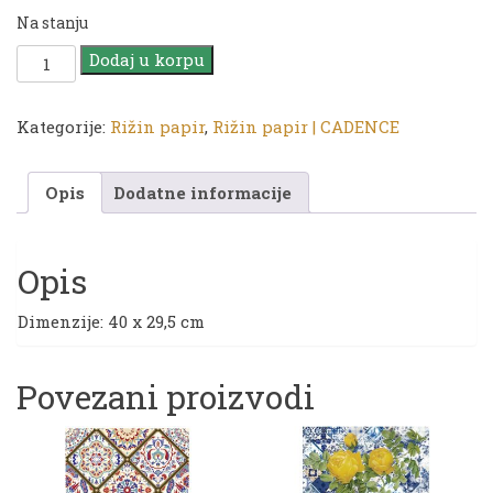
Na stanju
Rižin
Dodaj u korpu
papir
|
CA
Kategorije:
Rižin papir
,
Rižin papir | CADENCE
639
količina
Opis
Dodatne informacije
Opis
Dimenzije: 40 x 29,5 cm
Povezani proizvodi