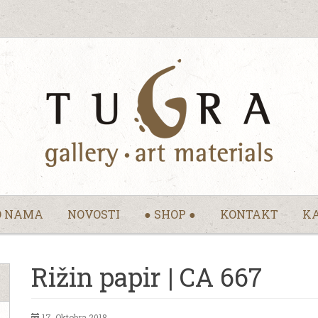
O NAMA
NOVOSTI
● SHOP ●
KONTAKT
KA
Rižin papir | CA 667
17. Oktobra 2018.