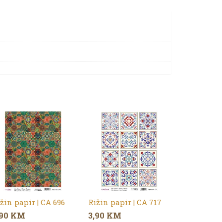
žin papir | CA 696
Rižin papir | CA 717
,90
KM
3,90
KM