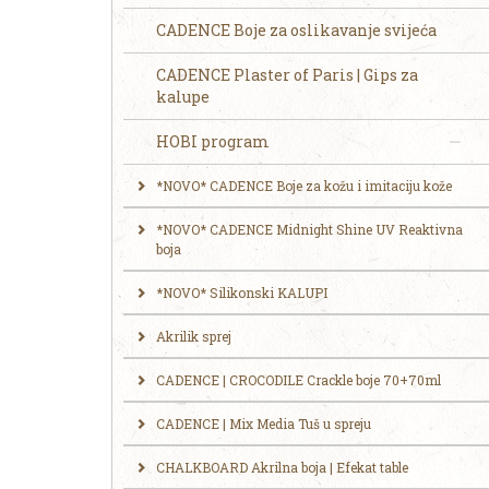
CADENCE Boje za oslikavanje svijeća
CADENCE Plaster of Paris | Gips za
kalupe
HOBI program
*NOVO* CADENCE Boje za kožu i imitaciju kože
*NOVO* CADENCE Midnight Shine UV Reaktivna
boja
*NOVO* Silikonski KALUPI
Akrilik sprej
CADENCE | CROCODILE Crackle boje 70+70ml
CADENCE | Mix Media Tuš u spreju
CHALKBOARD Akrilna boja | Efekat table