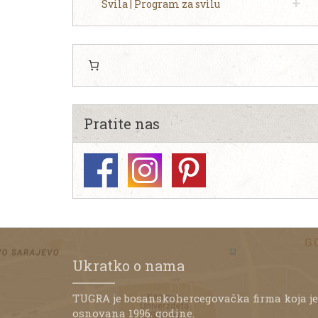
Svila | Program za svilu
Pratite nas
Ukratko o nama
TUGRA je bosanskohercegovačka firma koja je
osnovana 1996. godine.