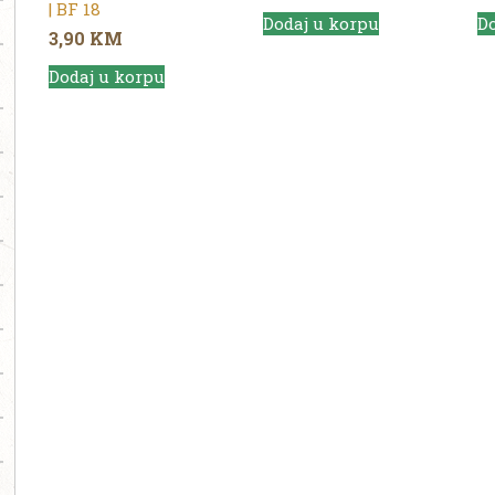
| BF 18
Dodaj u korpu
Do
3,90
KM
Dodaj u korpu