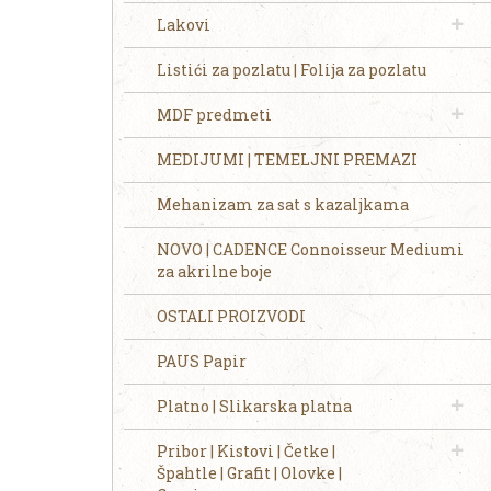
Lakovi
Listići za pozlatu | Folija za pozlatu
MDF predmeti
MEDIJUMI | TEMELJNI PREMAZI
Mehanizam za sat s kazaljkama
NOVO | CADENCE Connoisseur Mediumi
za akrilne boje
OSTALI PROIZVODI
PAUS Papir
Platno | Slikarska platna
Pribor | Kistovi | Četke |
Špahtle | Grafit | Olovke |