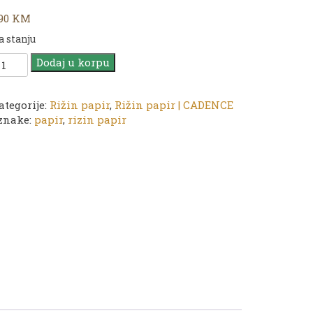
,90
KM
a stanju
ižin
Dodaj u korpu
apir
A
ategorije:
Rižin papir
,
Rižin papir | CADENCE
67
znake:
papir
,
rizin papir
oličina