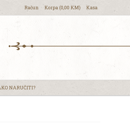
Račun
Korpa
(
0,00
KM
)
Kasa
KO NARUČITI?