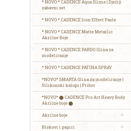
* NOVO * CADENCE Aqua Slime | Dječiji
zabavni set
* NOVO * CADENCE Iron Effect Paste
* NOVO * CADENCE Matte Metallic
Akrilne Boje
* NOVO * CADENCE PARDO Glina za
modeliranje
* NOVO * CADENCE PATINA SPRAY
*NOVO* SMARTA Glina za modeliranje |
Silikonski kalupi | Pribor
*NOVO* ⬤ CADENCE Pro Art Heavy Body
Akrilne boje ⬤
Akrilne boje
Blokovi i papiri