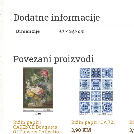
Dodatne informacije
Dimenzije
40 × 29,5 cm
Povezani proizvodi
Rižin papir |
Rižin papir | CA 721
Ri
CADENCE Bouquets
3,90
KM
3
Of Flowers Collection