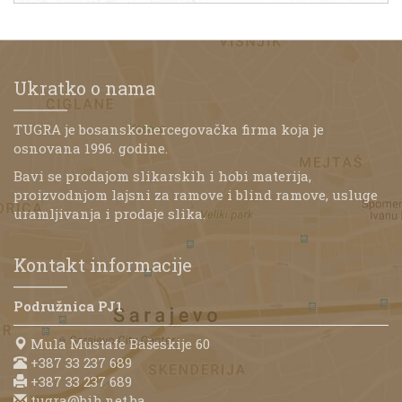
Ukratko o nama
TUGRA je bosanskohercegovačka firma koja je
osnovana 1996. godine.
Bavi se prodajom slikarskih i hobi materija,
proizvodnjom lajsni za ramove i blind ramove, usluge
uramljivanja i prodaje slika.
Kontakt informacije
Podružnica PJ1
Mula Mustafe Bašeskije 60
+387 33 237 689
+387 33 237 689
tugra@bih.net.ba