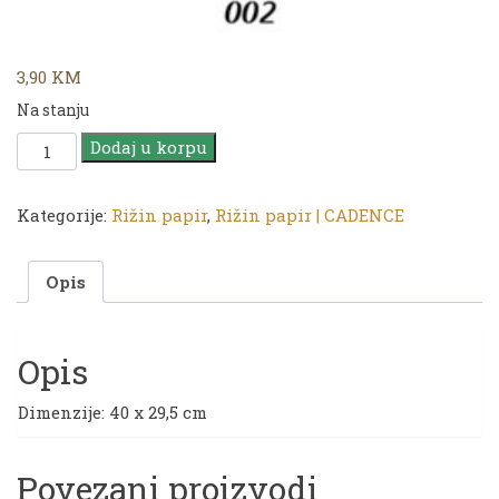
3,90
KM
Na stanju
Rižin
Dodaj u korpu
papir
|
CADENCE
Kategorije:
Rižin papir
,
Rižin papir | CADENCE
Musical
Instruments
Opis
Collection
|
MI
02
Opis
količina
Dimenzije: 40 x 29,5 cm
Povezani proizvodi