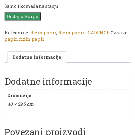
Samo 1 komada na stanju
Rižin
Dodaj u korpu
papir
|
Kategorije:
Rižin papir
,
Rižin papir | CADENCE
Oznake:
CA
papir
,
rizin papir
300
količina
Dodatne informacije
Dodatne informacije
Dimenzije
40 × 29,5 cm
Povezani proizvodi