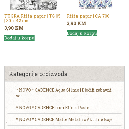
TUGRA Rižin papir | TG 05
Rižin papir | CA 700
| 30 x 42 cm
3,90
KM
3,90
KM
Dodaj u korpu
Dodaj u korpu
Kategorije proizvoda
* NOVO * CADENCE Aqua Slime | Dječiji zabavni
set
* NOVO * CADENCE Iron Effect Paste
* NOVO * CADENCE Matte Metallic Akrilne Boje