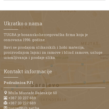
Ukratko o nama
TUGRA je bosanskohercegovačka firma koja je
osnovana 1996. godine.
Bavi se prodajom slikarskih i hobi materija,
proizvodnjom lajsni za ramove i blind ramove, usluge
uramljivanja i prodaje slika.
Kontakt informacije
Podružnica PJ1
Mula Mustafe Bašeskije 60
+387 33 237 689
+387 33 237 689
tugra@bih.net.ba