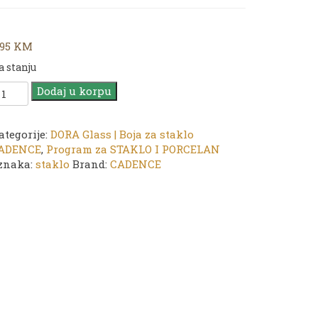
,95
KM
a stanju
ADENCE
Dodaj u korpu
ORA
lass
ategorije:
DORA Glass | Boja za staklo
oja
ADENCE
,
Program za STAKLO I PORCELAN
a
znaka:
staklo
Brand:
CADENCE
taklo
orcelan
135
reen
0ml
oličina