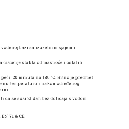
a vodenoj bazi sa izuzetnim sjajem i
a čišćenje stakla od masnoće i ostalih
peći 20 minuta na 180 °C. Bitno je predmet
edenu temperaturu i nakon određenog
erni.
ti da se suši 21 dan bez doticaja s vodom.
t EN 71 & CE.