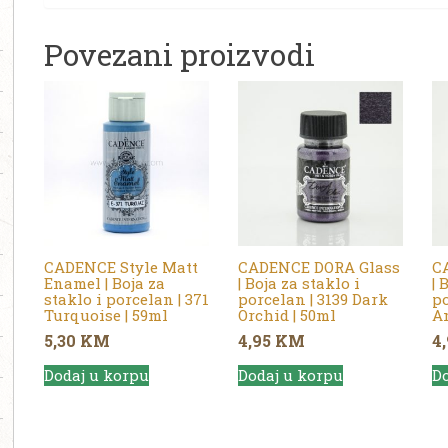
Povezani proizvodi
CADENCE Style Matt
CADENCE DORA Glass
C
Enamel | Boja za
| Boja za staklo i
| 
staklo i porcelan | 371
porcelan | 3139 Dark
po
Turquoise | 59ml
Orchid | 50ml
An
5,30
KM
4,95
KM
4
Dodaj u korpu
Dodaj u korpu
Do