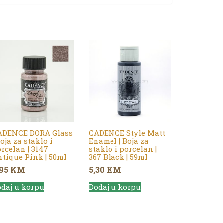
ADENCE DORA Glass
CADENCE Style Matt
Boja za staklo i
Enamel | Boja za
rcelan | 3147
staklo i porcelan |
tique Pink | 50ml
367 Black | 59ml
,95
KM
5,30
KM
daj u korpu
Dodaj u korpu