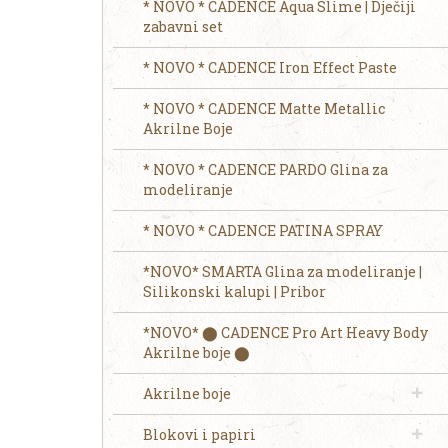
* NOVO * CADENCE Aqua Slime | Dječiji
zabavni set
* NOVO * CADENCE Iron Effect Paste
* NOVO * CADENCE Matte Metallic
Akrilne Boje
* NOVO * CADENCE PARDO Glina za
modeliranje
* NOVO * CADENCE PATINA SPRAY
*NOVO* SMARTA Glina za modeliranje |
Silikonski kalupi | Pribor
*NOVO* ⬤ CADENCE Pro Art Heavy Body
Akrilne boje ⬤
Akrilne boje
Blokovi i papiri