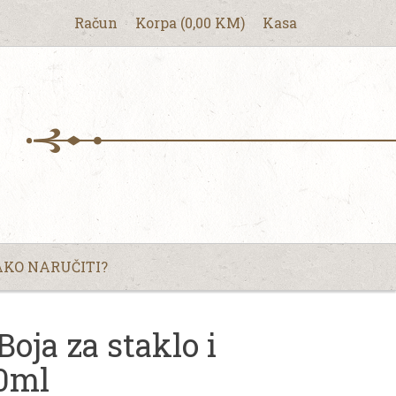
Račun
Korpa
(
0,00
KM
)
Kasa
KO NARUČITI?
ja za staklo i
50ml