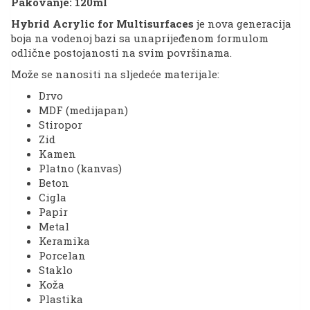
Pakovanje: 120ml
Hybrid Acrylic for Multisurfaces
je nova generacija
boja na vodenoj bazi sa unaprijeđenom formulom
odlične postojanosti na svim površinama.
Može se nanositi na sljedeće materijale:
Drvo
MDF (medijapan)
Stiropor
Zid
Kamen
Platno (kanvas)
Beton
Cigla
Papir
Metal
Keramika
Porcelan
Staklo
Koža
Plastika