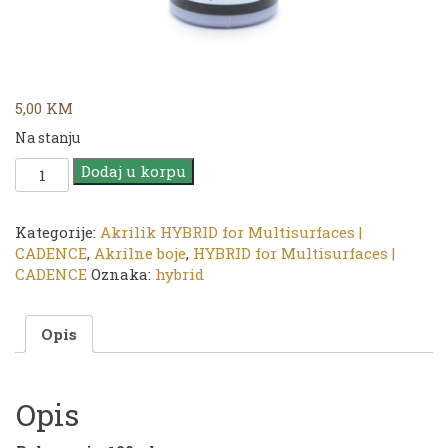
5,00
KM
Na stanju
CADENCE
Dodaj u korpu
|
HYBRID
Acrylic
Kategorije:
Akrilik HYBRID for Multisurfaces |
for
CADENCE
,
Akrilne boje
,
HYBRID for Multisurfaces |
Multisurfaces
CADENCE
Oznaka:
hybrid
120ml
|
Opis
H-
114
Light
Violet
Opis
količina