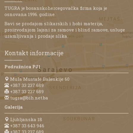
TUGRA je bosanskohercegovačka firma koja je
osnovana 1996. godine.
Bavi se prodajom slikarskih i hobi materija,
proizvodnjom lajsni za ramove i blind ramove, usluge
uramljivanja i prodaje slika.
Kontakt informacije
Podružnica PJ1
Mula Mustafe Bašeskije 60
+387 33 237 689
+387 33 237 689
tugra@bih.net.ba
Galerija
Ljubljanska 18
+387 33 643 946
+387 33 237 689