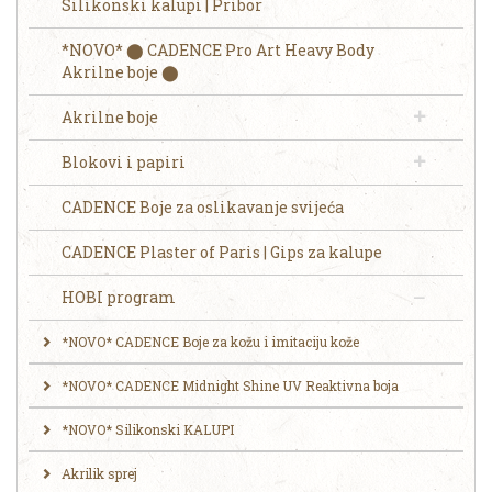
Silikonski kalupi | Pribor
*NOVO* ⬤ CADENCE Pro Art Heavy Body
Akrilne boje ⬤
Akrilne boje
Blokovi i papiri
CADENCE Boje za oslikavanje svijeća
CADENCE Plaster of Paris | Gips za kalupe
HOBI program
*NOVO* CADENCE Boje za kožu i imitaciju kože
*NOVO* CADENCE Midnight Shine UV Reaktivna boja
*NOVO* Silikonski KALUPI
Akrilik sprej