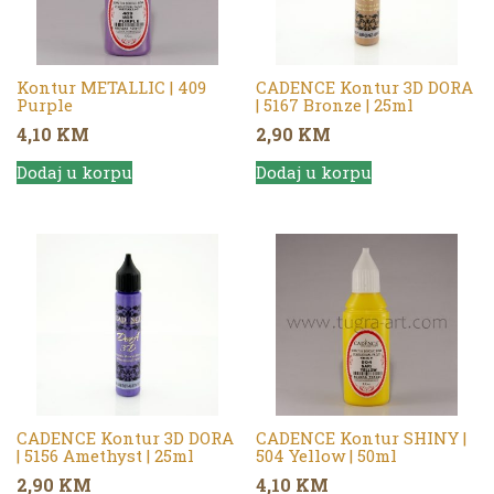
Kontur METALLIC | 409
CADENCE Kontur 3D DORA
Purple
| 5167 Bronze | 25ml
4,10
KM
2,90
KM
Dodaj u korpu
Dodaj u korpu
CADENCE Kontur 3D DORA
CADENCE Kontur SHINY |
| 5156 Amethyst | 25ml
504 Yellow | 50ml
2,90
KM
4,10
KM