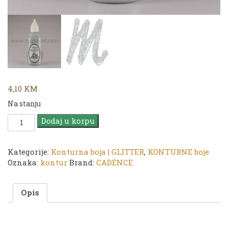
4,10
KM
Na stanju
CADENCE
Dodaj u korpu
Kontur
GLITTER
|
Kategorije:
Konturna boja | GLITTER
,
KONTURNE boje
451
Oznaka:
kontur
Brand:
CADENCE
Silver
|
Opis
50ml
količina