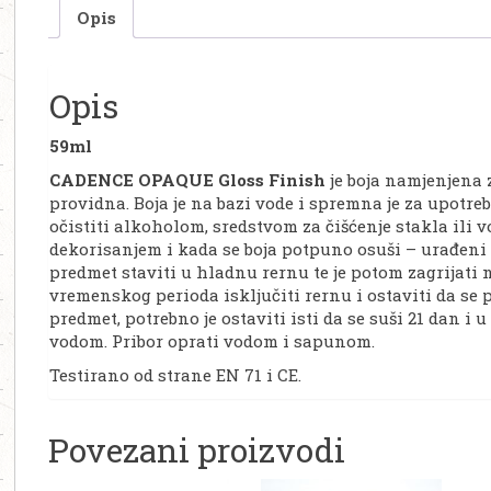
k
Opis
Opis
59ml
CADENCE OPAQUE Gloss Finish
je boja namjenjena 
providna. Boja je na bazi vode i spremna je za upotre
očistiti alkoholom, sredstvom za čišćenje stakla ili
dekorisanjem i kada se boja potpuno osuši – urađeni 
predmet staviti u hladnu rernu te je potom zagrija
vremenskog perioda isključiti rernu i ostaviti da se 
predmet, potrebno je ostaviti isti da se suši 21 dan i
vodom. Pribor oprati vodom i sapunom.
Testirano od strane EN 71 i CE.
Povezani proizvodi