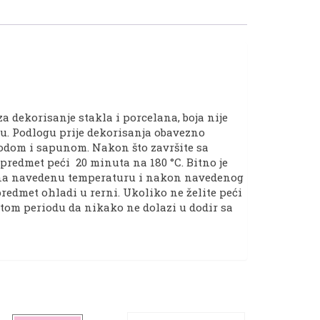
oličina
za dekorisanje stakla i porcelana, boja nije
bu. Podlogu prije dekorisanja obavezno
 vodom i sapunom. Nakon što završite sa
predmet peći 20 minuta na 180 °C. Bitno je
ti na navedenu temperaturu i nakon navedenog
predmet ohladi u rerni. Ukoliko ne želite peći
 u tom periodu da nikako ne dolazi u dodir sa