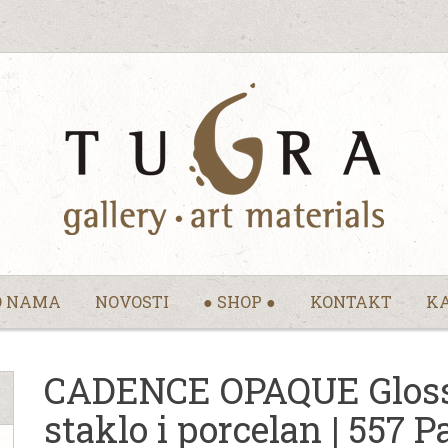
O NAMA
NOVOSTI
● SHOP ●
KONTAKT
KA
CADENCE OPAQUE Gloss F
staklo i porcelan | 557 P