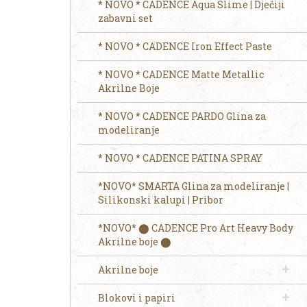
* NOVO * CADENCE Aqua Slime | Dječiji
zabavni set
* NOVO * CADENCE Iron Effect Paste
* NOVO * CADENCE Matte Metallic
Akrilne Boje
* NOVO * CADENCE PARDO Glina za
modeliranje
* NOVO * CADENCE PATINA SPRAY
*NOVO* SMARTA Glina za modeliranje |
Silikonski kalupi | Pribor
*NOVO* ⬤ CADENCE Pro Art Heavy Body
Akrilne boje ⬤
Akrilne boje
Blokovi i papiri