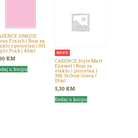
ADENCE OPAQUE
oss Finish | Boja za
aklo i porcelan | 031
ght Pink | 45ml
NOVO
,30
KM
CADENCE Style Matt
Enamel | Boja za
daj u korpu
staklo i porcelan |
358 Yellow Green |
59ml
5,30
KM
Dodaj u korpu