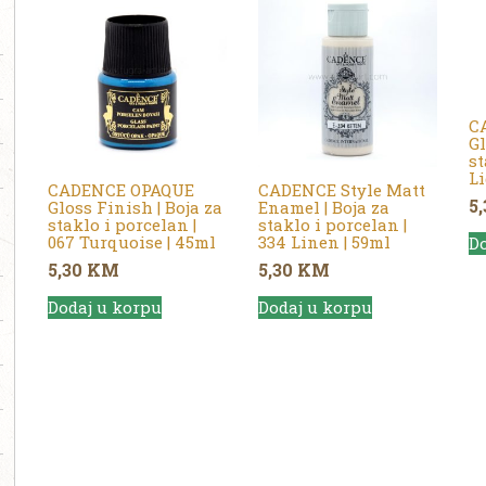
C
Gl
st
Li
CADENCE OPAQUE
CADENCE Style Matt
5
Gloss Finish | Boja za
Enamel | Boja za
staklo i porcelan |
staklo i porcelan |
067 Turquoise | 45ml
334 Linen | 59ml
Do
5,30
KM
5,30
KM
Dodaj u korpu
Dodaj u korpu