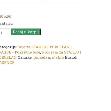
,30
KM
a stanju
ADENCE
Dodaj u korpu
PAQUE
loss
inish
ategorije:
Boje za STAKLO I PORCELAN |
PAQUE - Pokrivne boje
,
Program za STAKLO I
oja
ORCELAN
Oznake:
porcelan
,
staklo
Brand:
a
ADENCE
taklo
orcelan
57
astel
reen
5ml