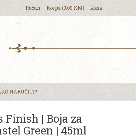
Račun
Korpa
(
0,00
KM
)
Kasa
KO NARUČITI?
inish | Boja za
astel Green | 45ml