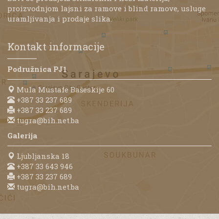
proizvodnjom lajsni za ramove i blind ramove, usluge
uramljivanja i prodaje slika.
Kontakt informacije
Podružnica PJ1
Mula Mustafe Bašeskije 60
+387 33 237 689
+387 33 237 689
tugra@bih.net.ba
Galerija
Ljubljanska 18
+387 33 643 946
+387 33 237 689
tugra@bih.net.ba