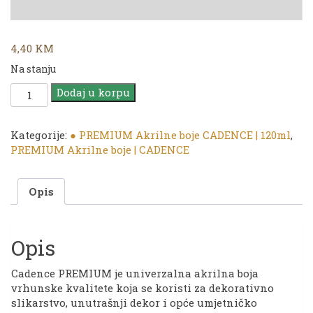
4,40
KM
Na stanju
CADENCE
Dodaj u korpu
|
PREMIUM
Akrilna
Kategorije:
● PREMIUM Akrilne boje CADENCE | 120ml
,
boja
PREMIUM Akrilne boje | CADENCE
|
0252
Opis
Paris
Violet
|
120ml
Opis
količina
Cadence PREMIUM je univerzalna akrilna boja
vrhunske kvalitete koja se koristi za dekorativno
slikarstvo, unutrašnji dekor i opće umjetničko