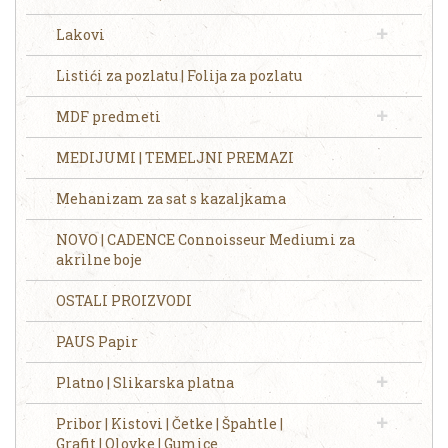
Lakovi
Listići za pozlatu | Folija za pozlatu
MDF predmeti
MEDIJUMI | TEMELJNI PREMAZI
Mehanizam za sat s kazaljkama
NOVO | CADENCE Connoisseur Mediumi za
akrilne boje
OSTALI PROIZVODI
PAUS Papir
Platno | Slikarska platna
Pribor | Kistovi | Četke | Špahtle |
Grafit | Olovke | Gumice