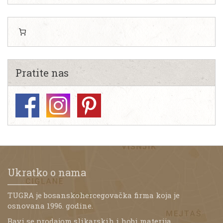
Pratite nas
Ukratko o nama
TUGRA je bosanskohercegovačka firma koja je
osnovana 1996. godine.
Bavi se prodajom slikarskih i hobi materija,