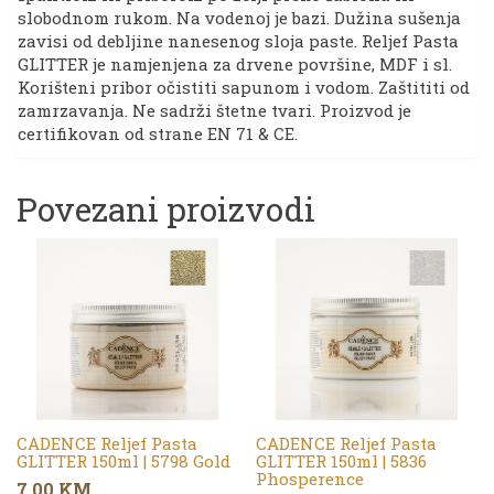
slobodnom rukom. Na vodenoj je bazi. Dužina sušenja
zavisi od debljine nanesenog sloja paste. Reljef Pasta
GLITTER je namjenjena za drvene površine, MDF i sl.
Korišteni pribor očistiti sapunom i vodom. Zaštititi od
zamrzavanja. Ne sadrži štetne tvari. Proizvod je
certifikovan od strane EN 71 & CE.
Povezani proizvodi
CADENCE Reljef Pasta
CADENCE Reljef Pasta
GLITTER 150ml | 5798 Gold
GLITTER 150ml | 5836
Phosperence
7,00
KM