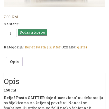
7,00
KM
Na stanju
CADENCE
Dodaj u korpu
Reljef
Pasta
GLITTER
Kategorija:
Reljef Pasta | Glitter
Oznaka:
gliter
150ml
|
Opis
5835
Silver
količina
Opis
150 ml
Reljef Pasta GLITTER
daje dimenzionalnu dekoraciju
sa šljokicama na željenoj površini. Nanosi se
špahtlom ili priborom po želji preko šablona ili