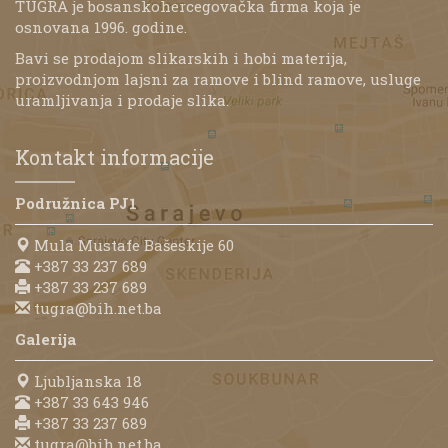
TUGRA je bosanskohercegovačka firma koja je
osnovana 1996. godine.
Bavi se prodajom slikarskih i hobi materija,
proizvodnjom lajsni za ramove i blind ramove, usluge
uramljivanja i prodaje slika.
Kontakt informacije
Podružnica PJ1
Mula Mustafe Bašeskije 60
+387 33 237 689
+387 33 237 689
tugra@bih.net.ba
Galerija
Ljubljanska 18
+387 33 643 946
+387 33 237 689
tugra@bih.net.ba