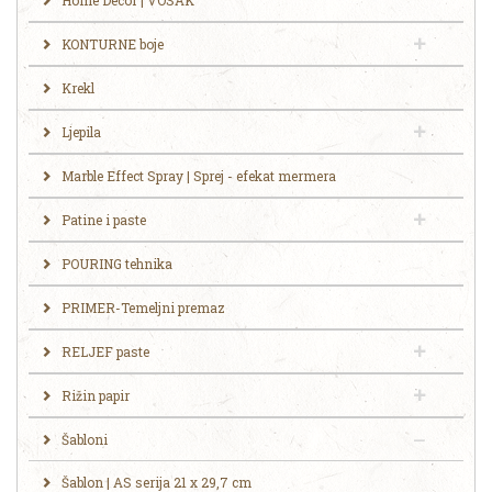
Home Decor | VOSAK
KONTURNE boje
Krekl
Ljepila
Marble Effect Spray | Sprej - efekat mermera
Patine i paste
POURING tehnika
PRIMER-Temeljni premaz
RELJEF paste
Rižin papir
Šabloni
Šablon | AS serija 21 x 29,7 cm