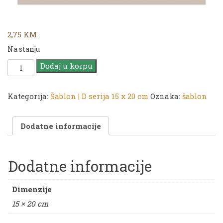
2,75
KM
Na stanju
CADENCE
Dodaj u korpu
Šablon
D
serija
Kategorija:
Šablon | D serija 15 x 20 cm
Oznaka:
šablon
|
15
Dodatne informacije
x
20
cm
|
Dodatne informacije
D
1023
Dimenzije
količina
15 × 20 cm