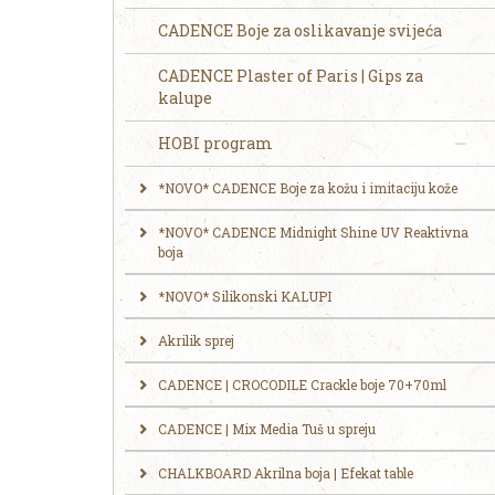
CADENCE Boje za oslikavanje svijeća
CADENCE Plaster of Paris | Gips za
kalupe
HOBI program
*NOVO* CADENCE Boje za kožu i imitaciju kože
*NOVO* CADENCE Midnight Shine UV Reaktivna
boja
*NOVO* Silikonski KALUPI
Akrilik sprej
CADENCE | CROCODILE Crackle boje 70+70ml
CADENCE | Mix Media Tuš u spreju
CHALKBOARD Akrilna boja | Efekat table