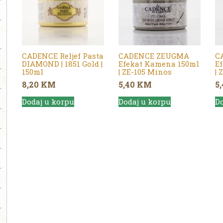
CADENCE Reljef Pasta
CADENCE ZEUGMA
C
DIAMOND | 1851 Gold |
Efekat Kamena 150ml
E
150ml
| ZE-105 Minos
| 
8,20
KM
5,40
KM
5
Dodaj u korpu
Dodaj u korpu
Do