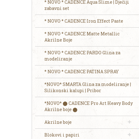
* NOVO * CADENCE Aqua Slime | Dječiji
zabavni set
* NOVO * CADENCE Iron Effect Paste
* NOVO * CADENCE Matte Metallic
Akrilne Boje
* NOVO * CADENCE PARDO Glina za
modeliranje
* NOVO * CADENCE PATINA SPRAY
*NOVO* SMARTA Glina za modeliranje |
Silikonski kalupi | Pribor
*NOVO* ⬤ CADENCE Pro Art Heavy Body
Akrilne boje ⬤
Akrilne boje
Blokovi i papiri