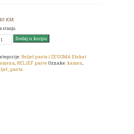
,40
KM
a stanju
ADENCE
Dodaj u korpu
EUGMA
fekat
amena
ategorije:
Reljef pasta | ZEUGMA Efekat
50ml
amena
,
RELJEF paste
Oznake:
kamen
,
eljef_pasta
E-
06
karos
oličina