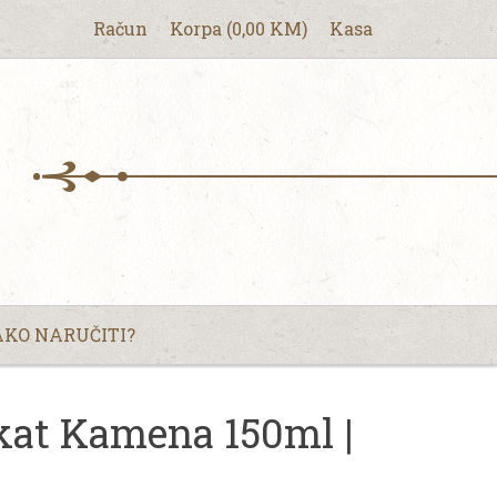
Račun
Korpa
(
0,00
KM
)
Kasa
KO NARUČITI?
t Kamena 150ml |