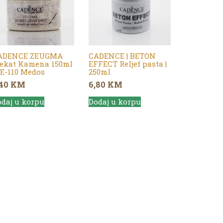
ADENCE ZEUGMA
CADENCE | BETON
fekat Kamena 150ml
EFFECT Reljef pasta |
ZE-110 Medos
250ml
,40
KM
6,80
KM
daj u korpu
Dodaj u korpu