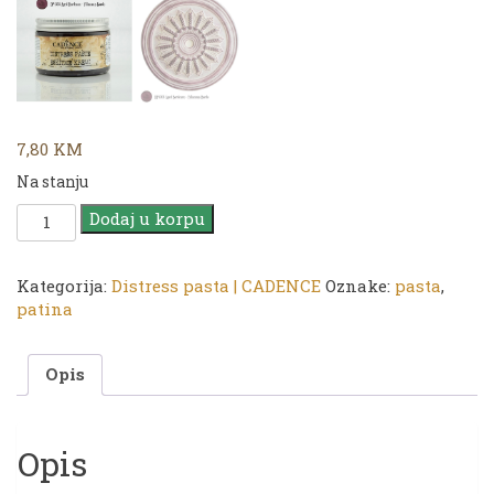
7,80
KM
Na stanju
Distress
Dodaj u korpu
pasta
|
DP-
Kategorija:
Distress pasta | CADENCE
Oznake:
pasta
,
1303
patina
Aged
Bordeaux
Opis
količina
Opis