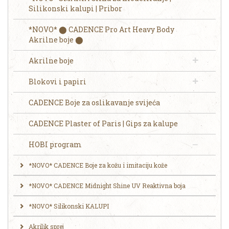
Silikonski kalupi | Pribor
*NOVO* ⬤ CADENCE Pro Art Heavy Body
Akrilne boje ⬤
Akrilne boje
Blokovi i papiri
CADENCE Boje za oslikavanje svijeća
CADENCE Plaster of Paris | Gips za kalupe
HOBI program
*NOVO* CADENCE Boje za kožu i imitaciju kože
*NOVO* CADENCE Midnight Shine UV Reaktivna boja
*NOVO* Silikonski KALUPI
Akrilik sprej