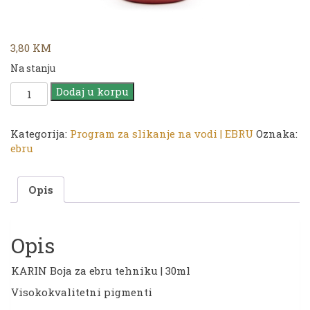
3,80
KM
Na stanju
KARIN
Dodaj u korpu
Boja
za
ebru
Kategorija:
Program za slikanje na vodi | EBRU
Oznaka:
tehniku
ebru
|
301
Opis
Red
-
Crvena
|
Opis
30ml
količina
KARIN Boja za ebru tehniku | 30ml
Visokokvalitetni pigmenti