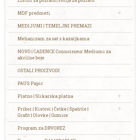
Listići za pozlatu | Folija za pozlatu
MDF predmeti
MEDIJUMI | TEMELJNI PREMAZI
Mehanizam za sat s kazaljkama
NOVO | CADENCE Connoisseur Mediumi za
akrilne boje
OSTALI PROIZVODI
PAUS Papir
Platno | Slikarska platna
Pribor | Kistovi | Četke | Špahtle |
Grafit | Olovke | Gumice
Program za DRVOREZ