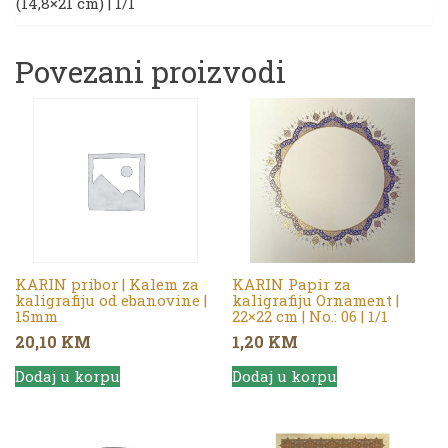
(14,8×21 cm) | 1/1
1/1
količina
Povezani proizvodi
KARIN pribor | Kalem za
KARIN Papir za
kaligrafiju od ebanovine |
kaligrafiju Ornament |
15mm
22×22 cm | No.: 06 | 1/1
20,10
KM
1,20
KM
Dodaj u korpu
Dodaj u korpu