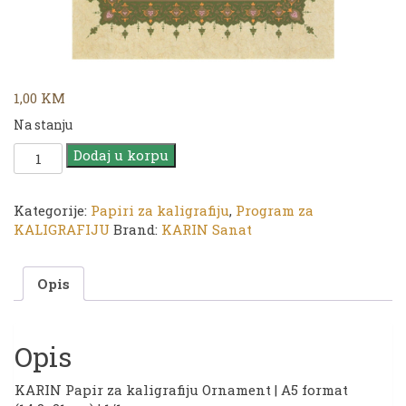
1,00
KM
Na stanju
KARIN
Dodaj u korpu
Papir
za
kaligrafiju
Kategorije:
Papiri za kaligrafiju
,
Program za
Ornament
KALIGRAFIJU
Brand:
KARIN Sanat
|
A5
Opis
format
(14,8x21
cm)
|
Opis
No.:
64
KARIN Papir za kaligrafiju Ornament | A5 format
|