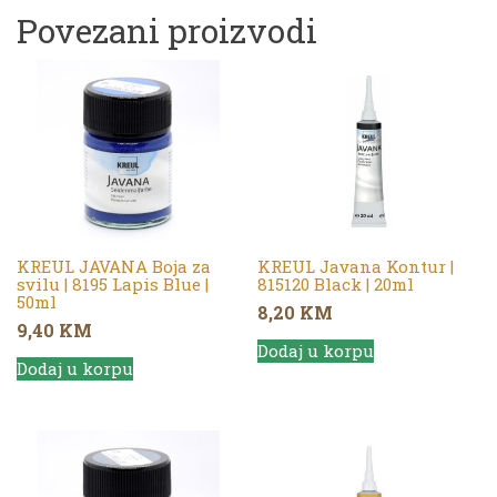
Povezani proizvodi
KREUL JAVANA Boja za
KREUL Javana Kontur |
svilu | 8195 Lapis Blue |
815120 Black | 20ml
50ml
8,20
KM
9,40
KM
Dodaj u korpu
Dodaj u korpu