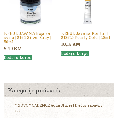
KREUL JAVANA Boja za
KREUL Javana Kontur |
svilu | 8154 Silver Gray |
813520 Pearly Gold | 20ml
50ml
10,15
KM
9,40
KM
Dodaj u korpu
Dodaj u korpu
Kategorije proizvoda
* NOVO * CADENCE Aqua Slime | Dječiji zabavni
set