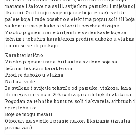
marame i šalove na svili, svijetlom pamuku i miješanoj
tkanini. Oni biraju svoje nijanse boja iz naše velike
palete boja i rade posebno s efektima poput soli ili boja
za konturiranje kako bi stvorili posebne dizajne.
Visoko pigmentirane briljantne svilenkaste boje sa
tečnim i tekućim karakterom prodiru duboko u vlakna
i nanose se ili prskaju.
Karakteristično
Visoko pigmentirane, briljantne svilene boje sa
tečnim, tekućim karakterom
Prodire duboko u vlakna
Na bazi vode
Za svilene i svijetle tekstile od pamuka, viskoze, lana
ili mješavine s max. 20% sadržaja sintetičkih vlakana
Pogodan za tehnike konture, soli i akvarela, airbrush i
sprej tehnike
Boje se mogu mešati
Otporan na svjetlo i pranje nakon fiksiranja (iznutra
prema van).