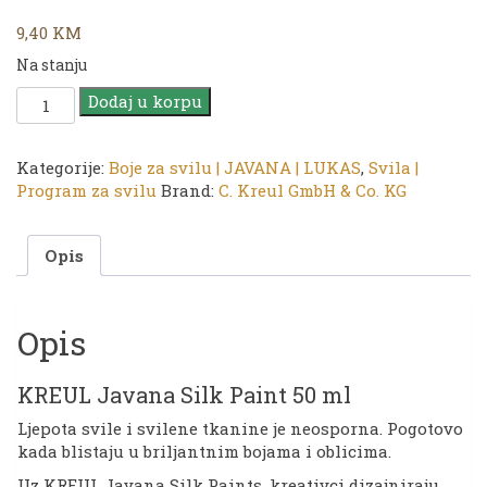
9,40
KM
Na stanju
KREUL
Dodaj u korpu
JAVANA
Boja
za
Kategorije:
Boje za svilu | JAVANA | LUKAS
,
Svila |
svilu
Program za svilu
Brand:
C. Kreul GmbH & Co. KG
|
8106
Opis
Green
|
50ml
količina
Opis
KREUL Javana Silk Paint 50 ml
Ljepota svile i svilene tkanine je neosporna. Pogotovo
kada blistaju u briljantnim bojama i oblicima.
Uz KREUL Javana Silk Paints, kreativci dizajniraju