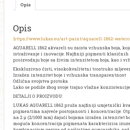
Opis
Opis
https://www.lukas.eu/art-paint/aquarell-1862-waterc
AQUARELL 1862 akvareli su zaista vrhunska boja, koja
istraživanje i inovacije. Najfiniji pigmenti klasični
proizvodnju boje sa živim intenzitetom boja, kao i v
Ekskluzivno čisti, visokokvalitetni trostruko mljev
Izražen intenzitet boje i vrhunska transparentnost
Odlična svojstva protoka
Lako se podiže zbog svoje trajno vlažne konzistencije
DETALJI O PROIZVODU:
LUKAS AQUARELL 1862 pruža najfiniji umjetnički kval
pigmentima najveće postojanosti i koncentracije. Ot
na 2 μ (2/1000 mm) dajući bojama izražen intenzitet 
moguća koncentracija pigmenata karakterizira izuzet
kombinacijom veziva od najčistijeg gumiarabika, pažl