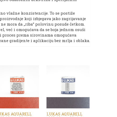
jno vlažne konzistencije. To se postiže
roizvodnje koji izbjegava jako zagrijavanje
r ne mora da „riba” polovinu posude četkom.
rel, već i omogućava da se boja jednom osuši
dni proces prema sirovinama omogućava
ne gradijente i aplikaciju bez mrlja i oblaka.
UKAS AQUARELL
LUKAS AQUARELL