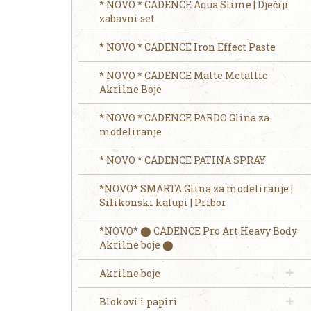
* NOVO * CADENCE Aqua Slime | Dječiji
zabavni set
* NOVO * CADENCE Iron Effect Paste
* NOVO * CADENCE Matte Metallic
Akrilne Boje
* NOVO * CADENCE PARDO Glina za
modeliranje
* NOVO * CADENCE PATINA SPRAY
*NOVO* SMARTA Glina za modeliranje |
Silikonski kalupi | Pribor
*NOVO* ⬤ CADENCE Pro Art Heavy Body
Akrilne boje ⬤
Akrilne boje
Blokovi i papiri