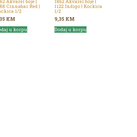
62 Akvarel boje |
1862 Akvarel boje |
88 Cinnabar Red |
1122 Indigo | Kockica
ckica 1/2
1/2
,35
KM
9,35
KM
daj u korpu
Dodaj u korpu