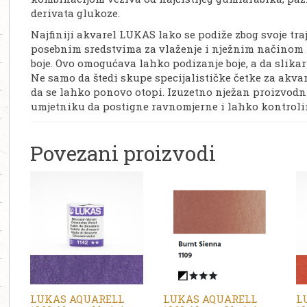
derivata glukoze.
Najfiniji akvarel LUKAS lako se podiže zbog svoje tra
posebnim sredstvima za vlaženje i nježnim načinom p
boje. Ovo omogućava lahko podizanje boje, a da slika
Ne samo da štedi skupe specijalističke četke za akva
da se lahko ponovo otopi. Izuzetno nježan proizvo
umjetniku da postigne ravnomjerne i lahko kontrolira
Povezani proizvodi
LUKAS AQUARELL
LUKAS AQUARELL
L