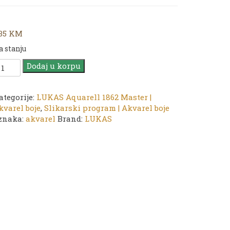
,35
KM
a stanju
UKAS
Dodaj u korpu
QUARELL
862
kvarel
ategorije:
LUKAS Aquarell 1862 Master |
oje
kvarel boje
,
Slikarski program | Akvarel boje
znaka:
akvarel
Brand:
LUKAS
031
ellow
chre
ockica
/2
oličina