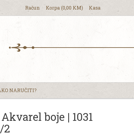
Račun
Korpa
(
0,00
KM
)
Kasa
KO NARUČITI?
varel boje | 1031
1/2