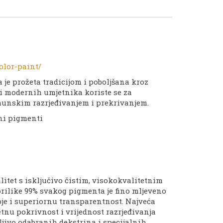
olor-paint/
 je prožeta tradicijom i poboljšana kroz
h i modernih umjetnika koriste se za
rhunskim razrjeđivanjem i prekrivanjem.
eni pigmenti
itet s isključivo čistim, visokokvalitetnim
prilike 99% svakog pigmenta je fino mljeveno
boje i superiornu transparentnost. Najveća
nu pokrivnost i vrijednost razrjeđivanja
jivo odabranih dekstrina i specijalnih