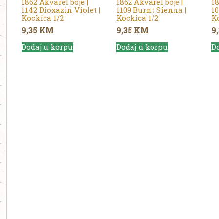
1862 Akvarel boje |
1862 Akvarel boje |
18
1142 Dioxazin Violet |
1109 Burnt Sienna |
10
Kockica 1/2
Kockica 1/2
Ko
9,35
KM
9,35
KM
9
Dodaj u korpu
Dodaj u korpu
Do