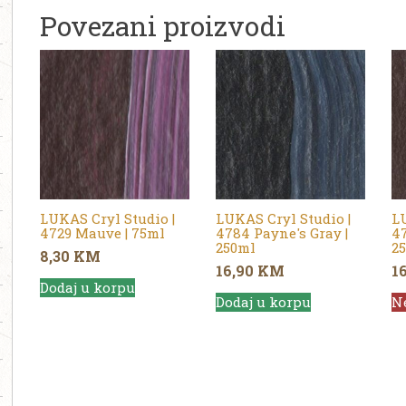
Povezani proizvodi
LUKAS Cryl Studio |
LUKAS Cryl Studio |
LU
4729 Mauve | 75ml
4784 Payne's Gray |
47
250ml
2
8,30
KM
16,90
KM
1
Dodaj u korpu
Dodaj u korpu
N