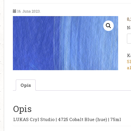
16. Juna 2023.
8
N
L
C
S
|
K
4
S
C
a
B
(
Opis
|
7
k
Opis
LUKAS Cryl Studio | 4725 Cobalt Blue (hue) | 75ml