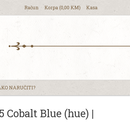
Račun
Korpa
(
0,00
KM
)
Kasa
KO NARUČITI?
 Cobalt Blue (hue) |