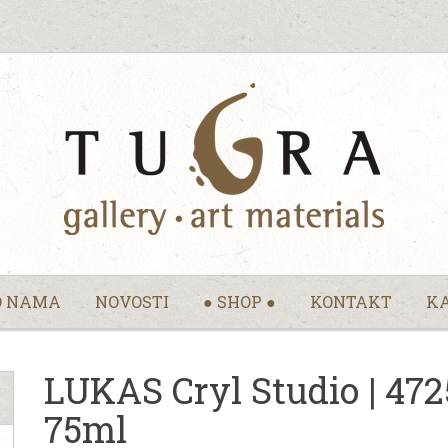
O NAMA
NOVOSTI
● SHOP ●
KONTAKT
KA
LUKAS Cryl Studio | 4725
75ml