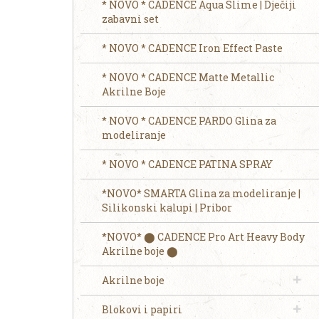
* NOVO * CADENCE Aqua Slime | Dječiji
zabavni set
* NOVO * CADENCE Iron Effect Paste
* NOVO * CADENCE Matte Metallic
Akrilne Boje
* NOVO * CADENCE PARDO Glina za
modeliranje
* NOVO * CADENCE PATINA SPRAY
*NOVO* SMARTA Glina za modeliranje |
Silikonski kalupi | Pribor
*NOVO* ⬤ CADENCE Pro Art Heavy Body
Akrilne boje ⬤
Akrilne boje
Blokovi i papiri