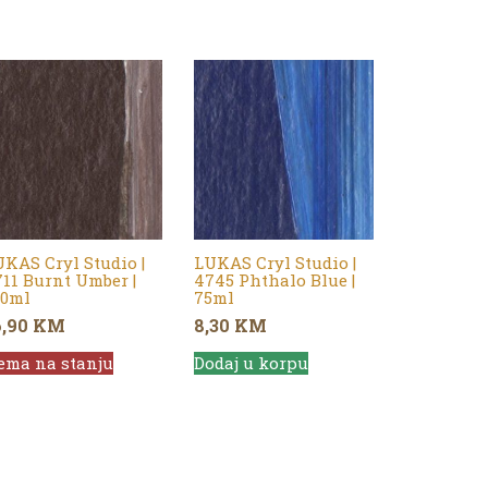
KAS Cryl Studio |
LUKAS Cryl Studio |
11 Burnt Umber |
4745 Phthalo Blue |
50ml
75ml
6,90
KM
8,30
KM
ema na stanju
Dodaj u korpu