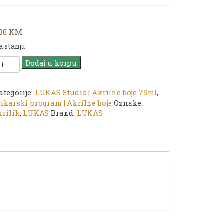
,30
KM
a stanju
UKAS
Dodaj u korpu
ryl
tudio
ategorije:
LUKAS Studio | Akrilne boje 75ml
,
725
likarski program | Akrilne boje
Oznake:
obalt
krilik
,
LUKAS
Brand:
LUKAS
lue
hue)
5ml
oličina