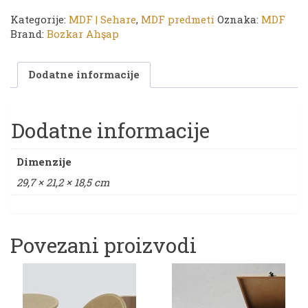
08
sehara
Kategorije:
MDF | Sehare
,
MDF predmeti
Oznaka:
MDF
|
Brand:
Bozkar Ahşap
29,7
x
Dodatne informacije
21,2
x
18,5
cm
Dodatne informacije
količina
Dimenzije
29,7 × 21,2 × 18,5 cm
Povezani proizvodi