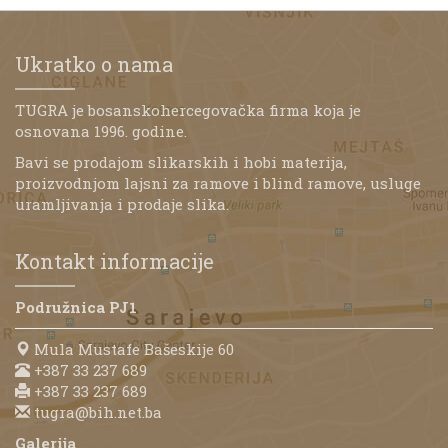
Ukratko o nama
TUGRA je bosanskohercegovačka firma koja je
osnovana 1996. godine.
Bavi se prodajom slikarskih i hobi materija,
proizvodnjom lajsni za ramove i blind ramove, usluge
uramljivanja i prodaje slika.
Kontakt informacije
Podružnica PJ1
Mula Mustafe Bašeskije 60
+387 33 237 689
+387 33 237 689
tugra@bih.net.ba
Galerija