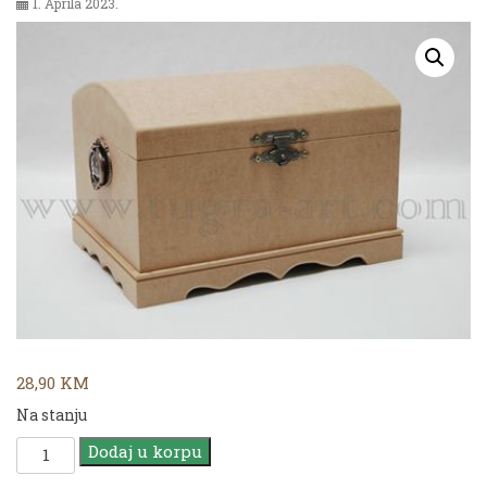
1. Aprila 2023.
28,90
KM
Na stanju
MDF
Dodaj u korpu
SN