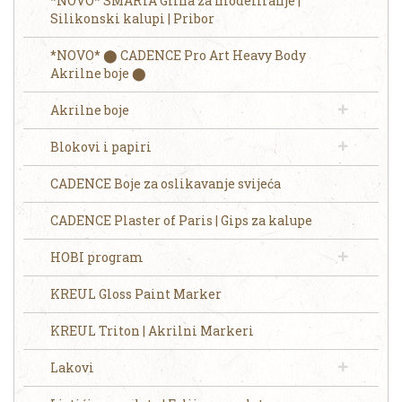
*NOVO* SMARTA Glina za modeliranje |
Silikonski kalupi | Pribor
*NOVO* ⬤ CADENCE Pro Art Heavy Body
Akrilne boje ⬤
Akrilne boje
Blokovi i papiri
CADENCE Boje za oslikavanje svijeća
CADENCE Plaster of Paris | Gips za kalupe
HOBI program
KREUL Gloss Paint Marker
KREUL Triton | Akrilni Markeri
Lakovi