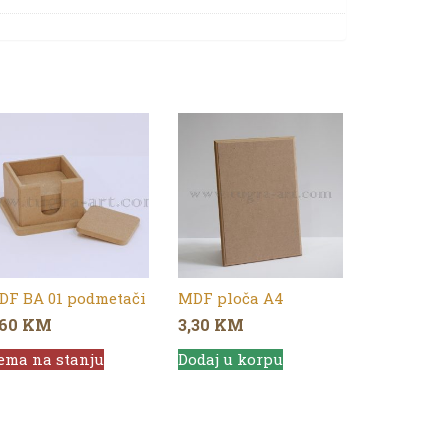
DF BA 01 podmetači
MDF ploča A4
,60
KM
3,30
KM
ema na stanju
Dodaj u korpu