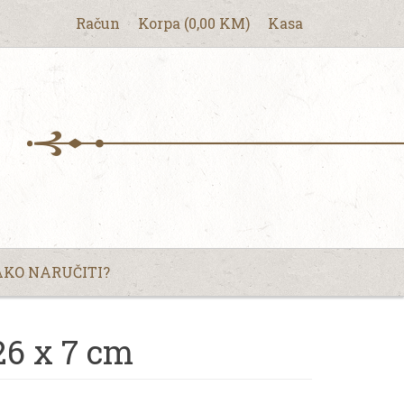
Račun
Korpa
(
0,00
KM
)
Kasa
KO NARUČITI?
26 x 7 cm