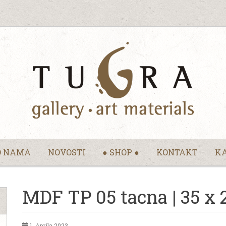
O NAMA
NOVOSTI
● SHOP ●
KONTAKT
KA
MDF TP 05 tacna | 35 x 
1. Aprila 2023.