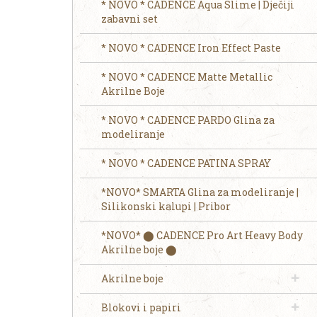
* NOVO * CADENCE Aqua Slime | Dječiji
zabavni set
* NOVO * CADENCE Iron Effect Paste
* NOVO * CADENCE Matte Metallic
Akrilne Boje
* NOVO * CADENCE PARDO Glina za
modeliranje
* NOVO * CADENCE PATINA SPRAY
*NOVO* SMARTA Glina za modeliranje |
Silikonski kalupi | Pribor
*NOVO* ⬤ CADENCE Pro Art Heavy Body
Akrilne boje ⬤
Akrilne boje
Blokovi i papiri