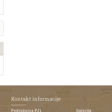
Kontakt informacije
Podružnica PJ1
Galerija