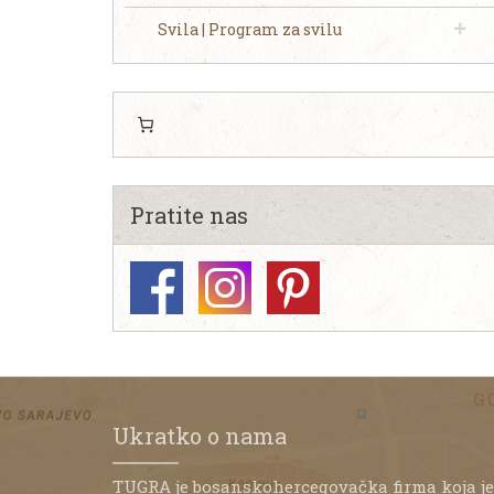
Svila | Program za svilu
Pratite nas
Ukratko o nama
TUGRA je bosanskohercegovačka firma koja je