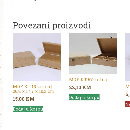
Povezani proizvodi
MDF KT 57 kutija
MDF KT 15 kutija |
M
22,10
KM
26,8 x 17,7 x 10,3 cm
6
Dodaj u korpu
15,00
KM
N
Dodaj u korpu