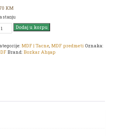
,70
KM
a stanju
DF
Dodaj u korpu
P
5
acna
ategorije:
MDF | Tacne
,
MDF predmeti
Oznaka:
DF
Brand:
Bozkar Ahşap
5
6
m
oličina