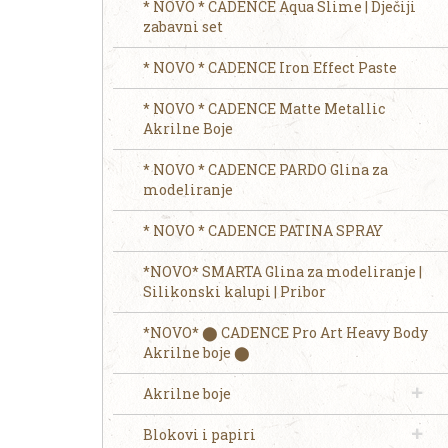
* NOVO * CADENCE Aqua Slime | Dječiji
zabavni set
* NOVO * CADENCE Iron Effect Paste
* NOVO * CADENCE Matte Metallic
Akrilne Boje
* NOVO * CADENCE PARDO Glina za
modeliranje
* NOVO * CADENCE PATINA SPRAY
*NOVO* SMARTA Glina za modeliranje |
Silikonski kalupi | Pribor
*NOVO* ⬤ CADENCE Pro Art Heavy Body
Akrilne boje ⬤
Akrilne boje
Blokovi i papiri