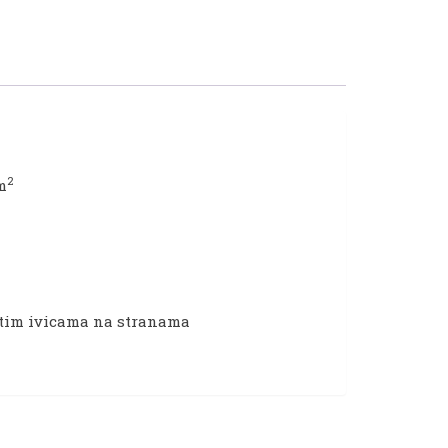
2
m
istim ivicama na stranama