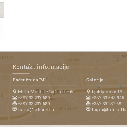
Kontakt informacije
Podružnica PJ1
Galerija
Mula Mustafe Bašeskije 60
Ljubljanska 18
+387 33 237 689
+387 33 643 946
,
+387 33 237 689
+387 33 237 689
tugra@bih.net.ba
tugra@bih.net.b