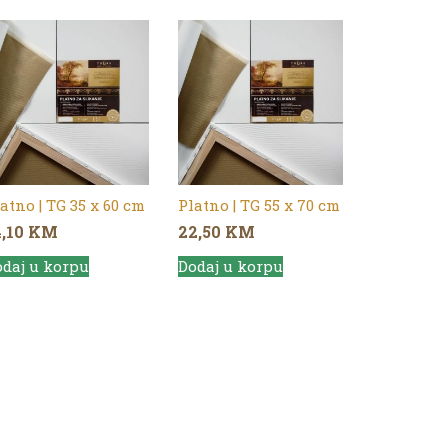
atno | TG 35 x 60 cm
Platno | TG 55 x 70 cm
4,10
KM
22,50
KM
daj u korpu
Dodaj u korpu