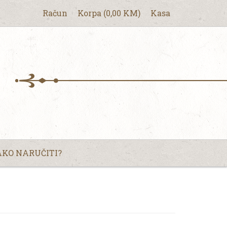
Račun
Korpa
(
0,00
KM
)
Kasa
KO NARUČITI?