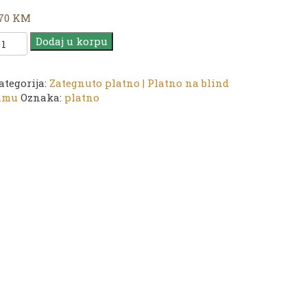
,70
KM
latno
Dodaj u korpu
G
0
ategorija:
Zategnuto platno | Platno na blind
amu
Oznaka:
platno
0
m
oličina