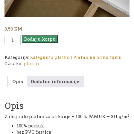
8,50
KM
Platno
Dodaj u korpu
|
TG
20
Kategorija:
Zategnuto platno | Platno na blind ramu
x
Oznaka:
platno
40
cm
Opis
Dodatne informacije
količina
Opis
2
Zategnuto platno za slikanje – 100 % PAMUK – 311 g/m
100% pamuk
bez PVC čestica