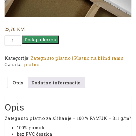
22,70
KM
Platno
Dodaj u korpu
|
TG
35
Kategorija:
Zategnuto platno | Platno na blind ramu
x
Oznaka:
platno
100
cm
Opis
Dodatne informacije
količina
Opis
2
Zategnuto platno za slikanje – 100 % PAMUK – 311 g/m
100% pamuk
bez PVC čestica