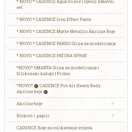
* NOVO * CADENCE Aqua Slime | Dječiji zabavni
set
* NOVO * CADENCE Iron Effect Paste
* NOVO * CADENCE Matte Metallic Akrilne Boje
* NOVO * CADENCE PARDO Glina za modeliranje
* NOVO * CADENCE PATINA SPRAY
*NOVO* SMARTA Glina za modeliranje |
Silikonski kalupi | Pribor
*NOVO* ⬤ CADENCE Pro Art Heavy Body
Akrilne boje ⬤
Akrilne boje
Blokovi i papiri
CADENCE Boje za oslikavanje svijeća