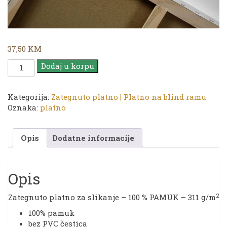
37,50
KM
Platno
Dodaj u korpu
|
TG
80
Kategorija:
Zategnuto platno | Platno na blind ramu
x
Oznaka:
platno
90
cm
Opis
Dodatne informacije
količina
Opis
2
Zategnuto platno za slikanje – 100 % PAMUK – 311 g/m
100% pamuk
bez PVC čestica