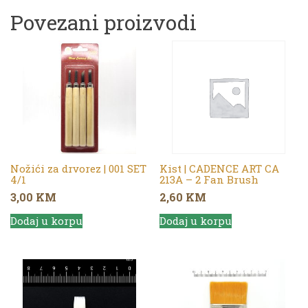
Povezani proizvodi
Nožići za drvorez | 001 SET
Kist | CADENCE ART CA
4/1
213A – 2 Fan Brush
3,00
KM
2,60
KM
Dodaj u korpu
Dodaj u korpu