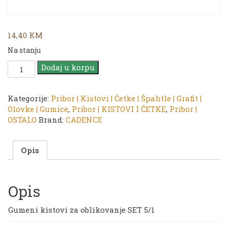
14,40
KM
Na stanju
Pribor
Dodaj u korpu
|
CADENCE
Gumeni
Kategorije:
Pribor | Kistovi | Četke | Špahtle | Grafit |
kist
Olovke | Gumice
,
Pribor | KISTOVI I ČETKE
,
Pribor |
9027
OSTALO
Brand:
CADENCE
–
SET
Opis
5/1
količina
Opis
Gumeni kistovi za oblikovanje SET 5/1