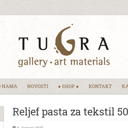
O NAMA
NOVOSTI
● SHOP ●
KONTAKT
KA
Reljef pasta za tekstil 
9. Januara 2020.