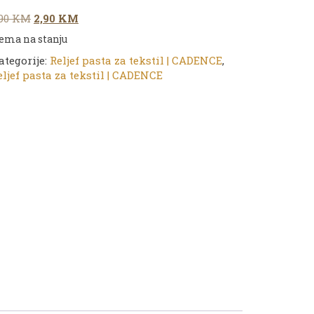
Original
Current
,90
KM
2,90
KM
price
price
ema na stanju
was:
is:
ategorije:
Reljef pasta za tekstil | CADENCE
,
3,90 KM.
2,90 KM.
eljef pasta za tekstil | CADENCE