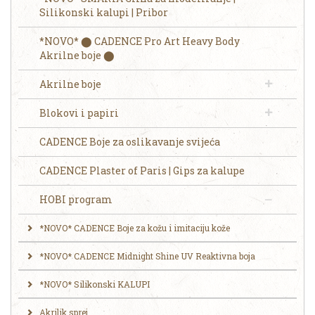
Silikonski kalupi | Pribor
*NOVO* ⬤ CADENCE Pro Art Heavy Body
Akrilne boje ⬤
Akrilne boje
Blokovi i papiri
CADENCE Boje za oslikavanje svijeća
CADENCE Plaster of Paris | Gips za kalupe
HOBI program
*NOVO* CADENCE Boje za kožu i imitaciju kože
*NOVO* CADENCE Midnight Shine UV Reaktivna boja
*NOVO* Silikonski KALUPI
Akrilik sprej