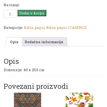
Na stanju
Rižin
Dodaj u korpu
papir
|
CA
Kategorije:
Rižin papir
,
Rižin papir | CADENCE
661
količina
Opis
Dodatne informacije
Opis
Dimenzije: 40 x 29,5 cm
Povezani proizvodi