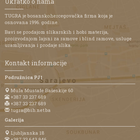
Ukratko o nama
TUGRA je bosanskohercegovačka firma koja je
osnovana 1996. godine.
Bavi se prodajom slikarskih i hobi materija,
proizvodnjom lajsni za ramove i blind ramove, usluge
uramljivanja i prodaje slika.
Kontakt informacije
Podružnica PJ1
Mula Mustafe Bašeskije 60
+387 33 237 689
+387 33 237 689
tugra@bih.net.ba
Galerija
Ljubljanska 18
+387 33 643 946