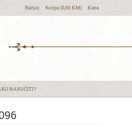
Račun
Korpa
(
0,00
KM
)
Kasa
KO NARUČITI?
 096