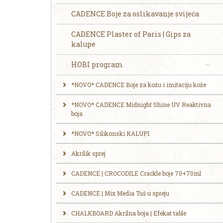
CADENCE Boje za oslikavanje svijeća
CADENCE Plaster of Paris | Gips za
kalupe
HOBI program
*NOVO* CADENCE Boje za kožu i imitaciju kože
*NOVO* CADENCE Midnight Shine UV Reaktivna
boja
*NOVO* Silikonski KALUPI
Akrilik sprej
CADENCE | CROCODILE Crackle boje 70+70ml
CADENCE | Mix Media Tuš u spreju
CHALKBOARD Akrilna boja | Efekat table