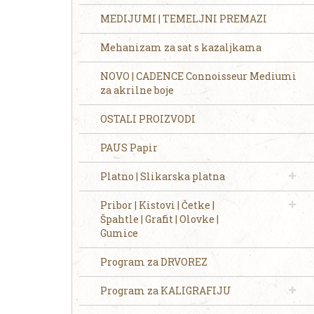
MEDIJUMI | TEMELJNI PREMAZI
Mehanizam za sat s kazaljkama
NOVO | CADENCE Connoisseur Mediumi
za akrilne boje
OSTALI PROIZVODI
PAUS Papir
Platno | Slikarska platna
Pribor | Kistovi | Četke |
Špahtle | Grafit | Olovke |
Gumice
Program za DRVOREZ
Program za KALIGRAFIJU