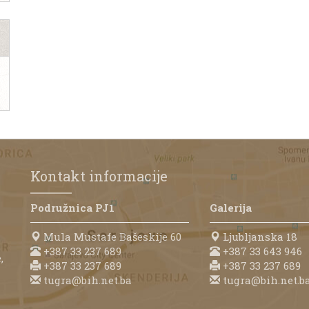
Kontakt informacije
Podružnica PJ1
Galerija
Mula Mustafe Bašeskije 60
Ljubljanska 18
+387 33 237 689
+387 33 643 946
,
+387 33 237 689
+387 33 237 689
tugra@bih.net.ba
tugra@bih.net.b