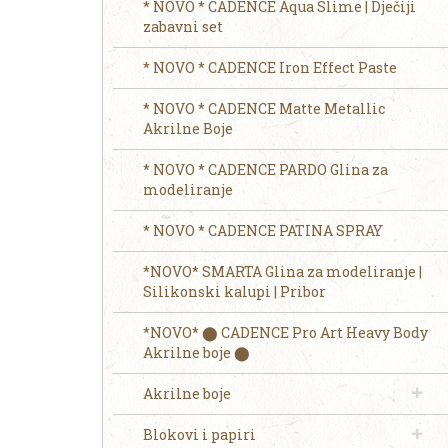
* NOVO * CADENCE Aqua Slime | Dječiji
zabavni set
* NOVO * CADENCE Iron Effect Paste
* NOVO * CADENCE Matte Metallic
Akrilne Boje
* NOVO * CADENCE PARDO Glina za
modeliranje
* NOVO * CADENCE PATINA SPRAY
*NOVO* SMARTA Glina za modeliranje |
Silikonski kalupi | Pribor
*NOVO* ⬤ CADENCE Pro Art Heavy Body
Akrilne boje ⬤
Akrilne boje
Blokovi i papiri