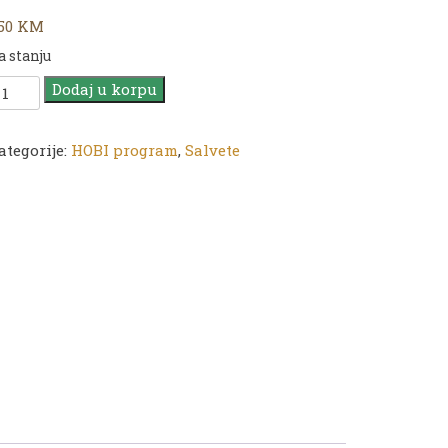
,50
KM
a stanju
alveta
Dodaj u korpu
3
ategorije:
HOBI program
,
Salvete
3
m
W
96
oličina