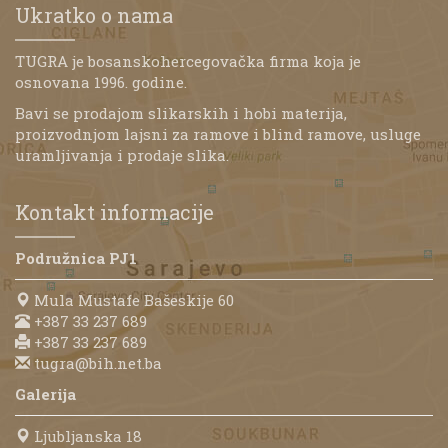
Ukratko o nama
TUGRA je bosanskohercegovačka firma koja je
osnovana 1996. godine.
Bavi se prodajom slikarskih i hobi materija,
proizvodnjom lajsni za ramove i blind ramove, usluge
uramljivanja i prodaje slika.
Kontakt informacije
Podružnica PJ1
Mula Mustafe Bašeskije 60
+387 33 237 689
+387 33 237 689
tugra@bih.net.ba
Galerija
Ljubljanska 18