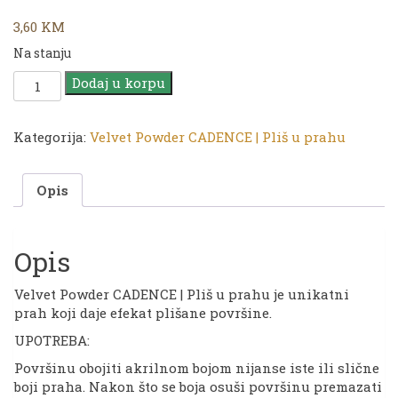
3,60
KM
Na stanju
Velvet
Dodaj u korpu
Powder
CADENCE
|
Kategorija:
Velvet Powder CADENCE | Pliš u prahu
362
Purple
Opis
količina
Opis
Velvet Powder CADENCE | Pliš u prahu je unikatni
prah koji daje efekat plišane površine.
UPOTREBA:
Površinu obojiti akrilnom bojom nijanse iste ili slične
boji praha. Nakon što se boja osuši površinu premazati