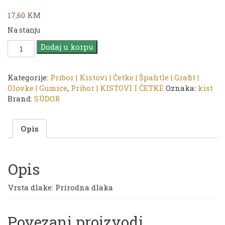
17,60
KM
Na stanju
Kist
Dodaj u korpu
|
SUDOR
Mona
Kategorije:
Pribor | Kistovi | Četke | Špahtle | Grafit |
Lisa
Olovke | Gumice
,
Pribor | KISTOVI I ČETKE
Oznaka:
kist
Artist
Brand:
SÜDOR
Brush
ART571
Opis
–
6
količina
Opis
Vrsta dlake: Prirodna dlaka
Povezani proizvodi