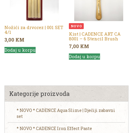
NOVO
Nožići za drvorez | 001 SET
4/1
Kist | CADENCE ART CA
8001 – 6 Stencil Brush
3,00
KM
7,00
KM
Dodaj u korpu
Dodaj u korpu
Kategorije proizvoda
* NOVO * CADENCE Aqua Slime | Dječiji zabavni
set
* NOVO * CADENCE Iron Effect Paste