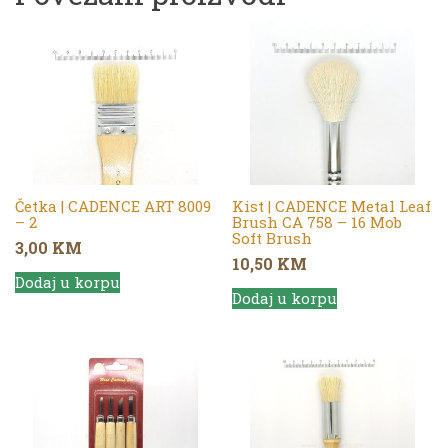
Četka | CADENCE ART 8009
Kist | CADENCE Metal Leaf
– 2
Brush CA 758 – 16 Mob
Soft Brush
3,00
KM
10,50
KM
Dodaj u korpu
Dodaj u korpu